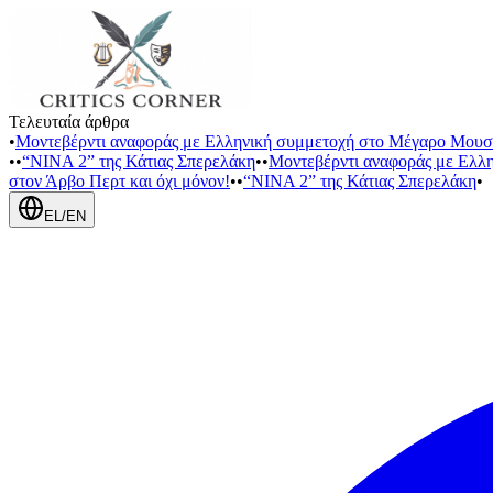
Τελευταία άρθρα
•
Μοντεβέρντι αναφοράς με Ελληνική συμμετοχή στο Μέγαρο Μουσ
•
•
“NINA 2” της Κάτιας Σπερελάκη
•
•
Μοντεβέρντι αναφοράς με Ελλ
στον Άρβο Περτ και όχι μόνον!
•
•
“NINA 2” της Κάτιας Σπερελάκη
•
EL
/
EN