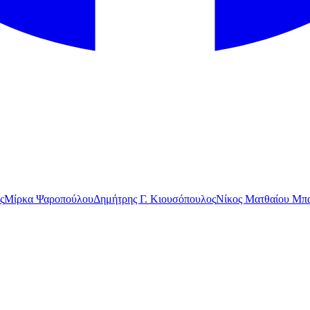
ς
Μίρκα Ψαροπούλου
Δημήτρης Γ. Κιουσόπουλος
Νίκος Ματθαίου Μπα