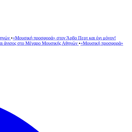
θηνών
•
«Μουσική προσφορά» στον Άρβο Περτ και όχι μόνον!
αι άνισος στο Μέγαρο Μουσικής Αθηνών
•
«Μουσική προσφορά»