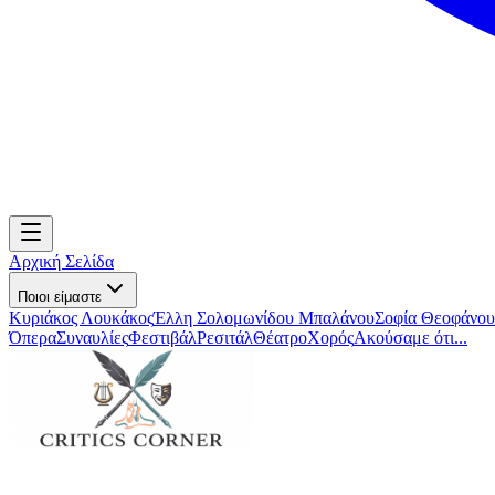
Αρχική Σελίδα
Ποιοι είμαστε
Κυριάκος Λουκάκος
Έλλη Σολομωνίδου Μπαλάνου
Σοφία Θεοφάνου
Όπερα
Συναυλίες
Φεστιβάλ
Ρεσιτάλ
Θέατρο
Χορός
Ακούσαμε ότι...