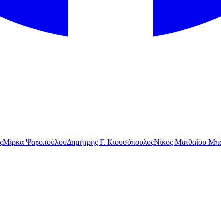
ς
Μίρκα Ψαροπούλου
Δημήτρης Γ. Κιουσόπουλος
Νίκος Ματθαίου Μπα