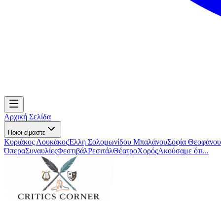
Αρχική Σελίδα
Ποιοι είμαστε
Κυριάκος Λουκάκος
Έλλη Σολομωνίδου Μπαλάνου
Σοφία Θεοφάνου
Όπερα
Συναυλίες
Φεστιβάλ
Ρεσιτάλ
Θέατρο
Χορός
Ακούσαμε ότι...