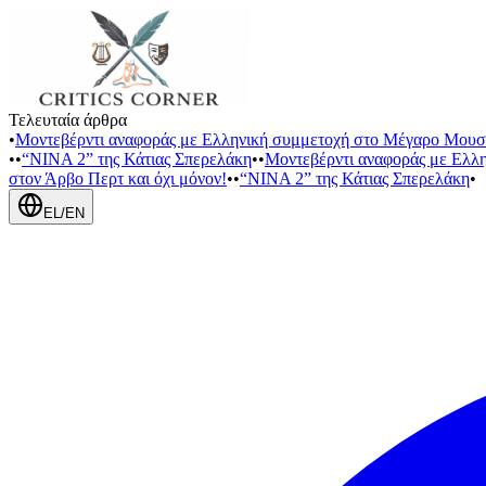
Τελευταία άρθρα
•
Μοντεβέρντι αναφοράς με Ελληνική συμμετοχή στο Μέγαρο Μουσ
•
•
“NINA 2” της Κάτιας Σπερελάκη
•
•
Μοντεβέρντι αναφοράς με Ελλ
στον Άρβο Περτ και όχι μόνον!
•
•
“NINA 2” της Κάτιας Σπερελάκη
•
EL
/
EN