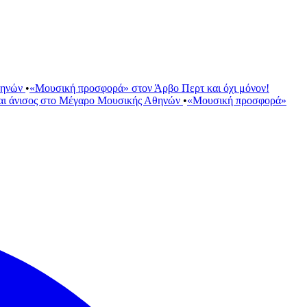
θηνών
•
«Μουσική προσφορά» στον Άρβο Περτ και όχι μόνον!
αι άνισος στο Μέγαρο Μουσικής Αθηνών
•
«Μουσική προσφορά»