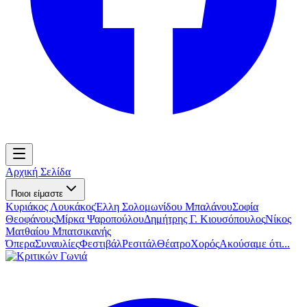
Αρχική Σελίδα
Ποιοι είμαστε
Κυριάκος Λουκάκος
Έλλη Σολομωνίδου Μπαλάνου
Σοφία
Θεοφάνους
Μίρκα Ψαροπούλου
Δημήτρης Γ. Κιουσόπουλος
Νίκος
Ματθαίου Μπατσικανής
Όπερα
Συναυλίες
Φεστιβάλ
Ρεσιτάλ
Θέατρο
Χορός
Ακούσαμε ότι...