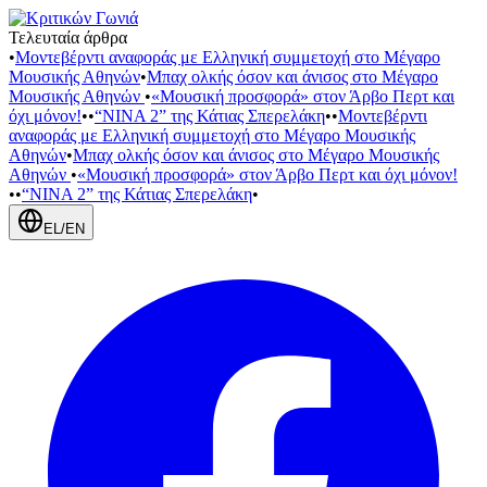
Τελευταία άρθρα
•
Μοντεβέρντι αναφοράς με Ελληνική συμμετοχή στο Μέγαρο
Μουσικής Αθηνών
•
Μπαχ ολκής όσον και άνισος στο Μέγαρο
Μουσικής Αθηνών
•
«Μουσική προσφορά» στον Άρβο Περτ και
όχι μόνον!
•
•
“NINA 2” της Κάτιας Σπερελάκη
•
•
Μοντεβέρντι
αναφοράς με Ελληνική συμμετοχή στο Μέγαρο Μουσικής
Αθηνών
•
Μπαχ ολκής όσον και άνισος στο Μέγαρο Μουσικής
Αθηνών
•
«Μουσική προσφορά» στον Άρβο Περτ και όχι μόνον!
•
•
“NINA 2” της Κάτιας Σπερελάκη
•
EL
/
EN