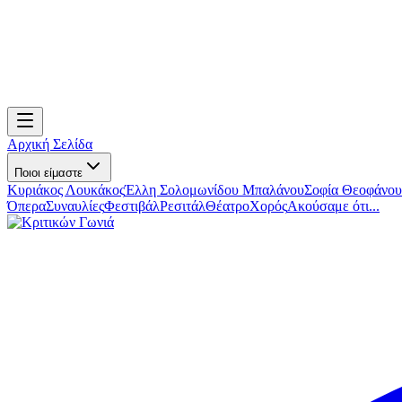
Αρχική Σελίδα
Ποιοι είμαστε
Κυριάκος Λουκάκος
Έλλη Σολομωνίδου Μπαλάνου
Σοφία Θεοφάνου
Όπερα
Συναυλίες
Φεστιβάλ
Ρεσιτάλ
Θέατρο
Χορός
Ακούσαμε ότι...