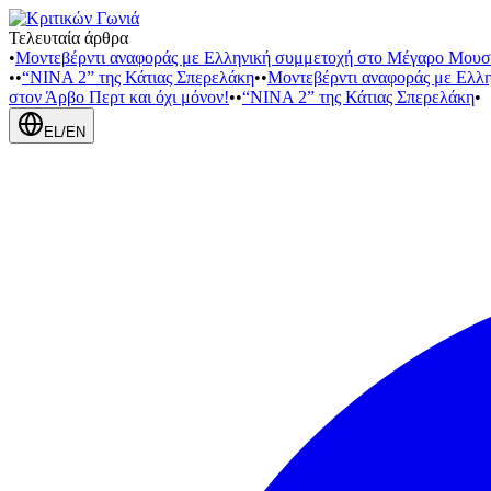
Τελευταία άρθρα
•
Μοντεβέρντι αναφοράς με Ελληνική συμμετοχή στο Μέγαρο Μουσ
•
•
“NINA 2” της Κάτιας Σπερελάκη
•
•
Μοντεβέρντι αναφοράς με Ελλ
στον Άρβο Περτ και όχι μόνον!
•
•
“NINA 2” της Κάτιας Σπερελάκη
•
EL
/
EN