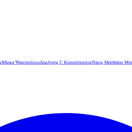
ς
Μίρκα Ψαροπούλου
Δημήτρης Γ. Κιουσόπουλος
Νίκος Ματθαίου Μπα