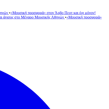
θηνών
•
«Μουσική προσφορά» στον Άρβο Περτ και όχι μόνον!
αι άνισος στο Μέγαρο Μουσικής Αθηνών
•
«Μουσική προσφορά»