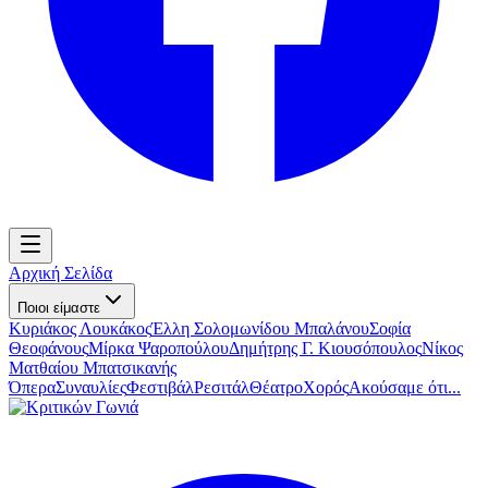
Αρχική Σελίδα
Ποιοι είμαστε
Κυριάκος Λουκάκος
Έλλη Σολομωνίδου Μπαλάνου
Σοφία
Θεοφάνους
Μίρκα Ψαροπούλου
Δημήτρης Γ. Κιουσόπουλος
Νίκος
Ματθαίου Μπατσικανής
Όπερα
Συναυλίες
Φεστιβάλ
Ρεσιτάλ
Θέατρο
Χορός
Ακούσαμε ότι...