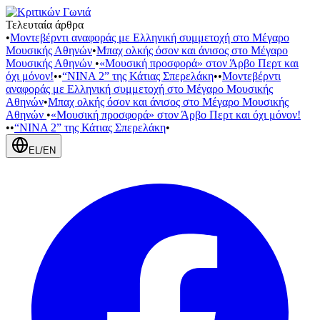
Τελευταία άρθρα
•
Μοντεβέρντι αναφοράς με Ελληνική συμμετοχή στο Μέγαρο
Μουσικής Αθηνών
•
Μπαχ ολκής όσον και άνισος στο Μέγαρο
Μουσικής Αθηνών
•
«Μουσική προσφορά» στον Άρβο Περτ και
όχι μόνον!
•
•
“NINA 2” της Κάτιας Σπερελάκη
•
•
Μοντεβέρντι
αναφοράς με Ελληνική συμμετοχή στο Μέγαρο Μουσικής
Αθηνών
•
Μπαχ ολκής όσον και άνισος στο Μέγαρο Μουσικής
Αθηνών
•
«Μουσική προσφορά» στον Άρβο Περτ και όχι μόνον!
•
•
“NINA 2” της Κάτιας Σπερελάκη
•
EL
/
EN