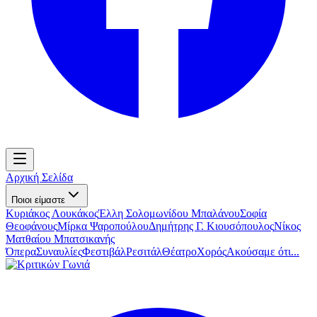
Αρχική Σελίδα
Ποιοι είμαστε
Κυριάκος Λουκάκος
Έλλη Σολομωνίδου Μπαλάνου
Σοφία
Θεοφάνους
Μίρκα Ψαροπούλου
Δημήτρης Γ. Κιουσόπουλος
Νίκος
Ματθαίου Μπατσικανής
Όπερα
Συναυλίες
Φεστιβάλ
Ρεσιτάλ
Θέατρο
Χορός
Ακούσαμε ότι...