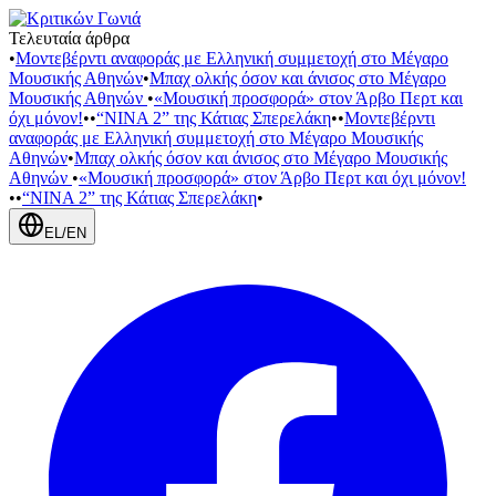
Τελευταία άρθρα
•
Μοντεβέρντι αναφοράς με Ελληνική συμμετοχή στο Μέγαρο
Μουσικής Αθηνών
•
Μπαχ ολκής όσον και άνισος στο Μέγαρο
Μουσικής Αθηνών
•
«Μουσική προσφορά» στον Άρβο Περτ και
όχι μόνον!
•
•
“NINA 2” της Κάτιας Σπερελάκη
•
•
Μοντεβέρντι
αναφοράς με Ελληνική συμμετοχή στο Μέγαρο Μουσικής
Αθηνών
•
Μπαχ ολκής όσον και άνισος στο Μέγαρο Μουσικής
Αθηνών
•
«Μουσική προσφορά» στον Άρβο Περτ και όχι μόνον!
•
•
“NINA 2” της Κάτιας Σπερελάκη
•
EL
/
EN