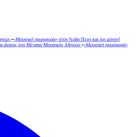
θηνών
•
«Μουσική προσφορά» στον Άρβο Περτ και όχι μόνον!
αι άνισος στο Μέγαρο Μουσικής Αθηνών
•
«Μουσική προσφορά»