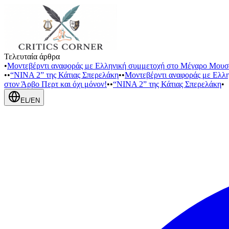
Τελευταία άρθρα
•
Μοντεβέρντι αναφοράς με Ελληνική συμμετοχή στο Μέγαρο Μουσ
•
•
“NINA 2” της Κάτιας Σπερελάκη
•
•
Μοντεβέρντι αναφοράς με Ελλ
στον Άρβο Περτ και όχι μόνον!
•
•
“NINA 2” της Κάτιας Σπερελάκη
•
EL
/
EN