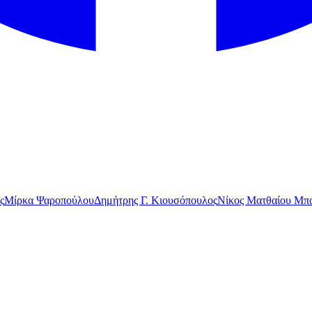
ς
Μίρκα Ψαροπούλου
Δημήτρης Γ. Κιουσόπουλος
Νίκος Ματθαίου Μπα