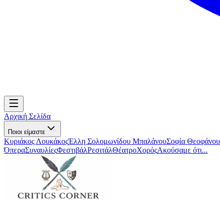
Αρχική Σελίδα
Ποιοι είμαστε
Κυριάκος Λουκάκος
Έλλη Σολομωνίδου Μπαλάνου
Σοφία Θεοφάνου
Όπερα
Συναυλίες
Φεστιβάλ
Ρεσιτάλ
Θέατρο
Χορός
Ακούσαμε ότι...