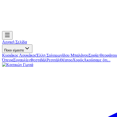
Αρχική Σελίδα
Ποιοι είμαστε
Κυριάκος Λουκάκος
Έλλη Σολομωνίδου Μπαλάνου
Σοφία Θεοφάνου
Όπερα
Συναυλίες
Φεστιβάλ
Ρεσιτάλ
Θέατρο
Χορός
Ακούσαμε ότι...