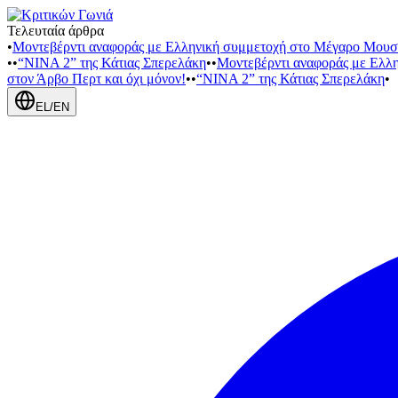
Τελευταία άρθρα
•
Μοντεβέρντι αναφοράς με Ελληνική συμμετοχή στο Μέγαρο Μουσ
•
•
“NINA 2” της Κάτιας Σπερελάκη
•
•
Μοντεβέρντι αναφοράς με Ελλ
στον Άρβο Περτ και όχι μόνον!
•
•
“NINA 2” της Κάτιας Σπερελάκη
•
EL
/
EN