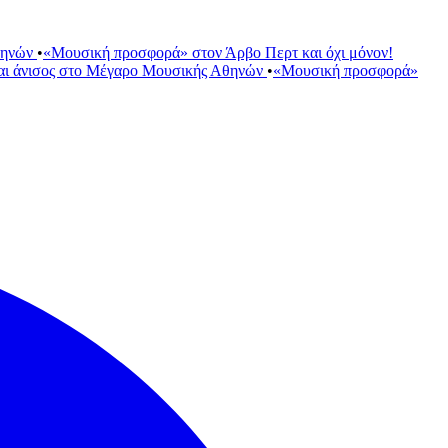
θηνών
•
«Μουσική προσφορά» στον Άρβο Περτ και όχι μόνον!
αι άνισος στο Μέγαρο Μουσικής Αθηνών
•
«Μουσική προσφορά»