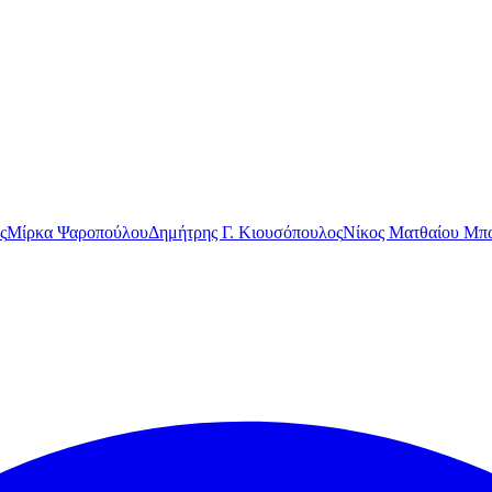
ς
Μίρκα Ψαροπούλου
Δημήτρης Γ. Κιουσόπουλος
Νίκος Ματθαίου Μπα