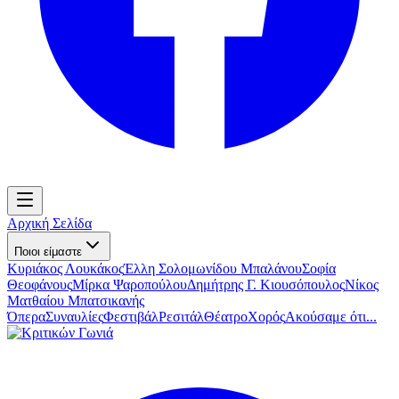
Αρχική Σελίδα
Ποιοι είμαστε
Κυριάκος Λουκάκος
Έλλη Σολομωνίδου Μπαλάνου
Σοφία
Θεοφάνους
Μίρκα Ψαροπούλου
Δημήτρης Γ. Κιουσόπουλος
Νίκος
Ματθαίου Μπατσικανής
Όπερα
Συναυλίες
Φεστιβάλ
Ρεσιτάλ
Θέατρο
Χορός
Ακούσαμε ότι...