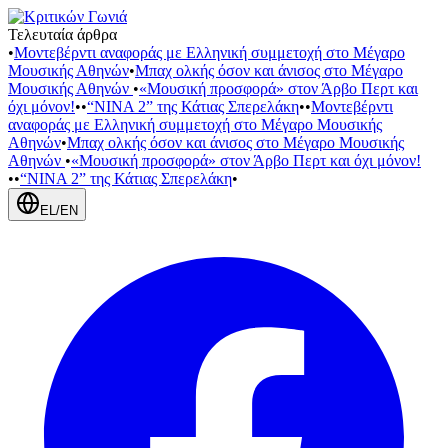
Τελευταία άρθρα
•
Μοντεβέρντι αναφοράς με Ελληνική συμμετοχή στο Μέγαρο
Μουσικής Αθηνών
•
Μπαχ ολκής όσον και άνισος στο Μέγαρο
Μουσικής Αθηνών
•
«Μουσική προσφορά» στον Άρβο Περτ και
όχι μόνον!
•
•
“NINA 2” της Κάτιας Σπερελάκη
•
•
Μοντεβέρντι
αναφοράς με Ελληνική συμμετοχή στο Μέγαρο Μουσικής
Αθηνών
•
Μπαχ ολκής όσον και άνισος στο Μέγαρο Μουσικής
Αθηνών
•
«Μουσική προσφορά» στον Άρβο Περτ και όχι μόνον!
•
•
“NINA 2” της Κάτιας Σπερελάκη
•
EL
/
EN