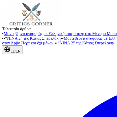
Τελευταία άρθρα
•
Μοντεβέρντι αναφοράς με Ελληνική συμμετοχή στο Μέγαρο Μουσ
•
•
“NINA 2” της Κάτιας Σπερελάκη
•
•
Μοντεβέρντι αναφοράς με Ελλ
στον Άρβο Περτ και όχι μόνον!
•
•
“NINA 2” της Κάτιας Σπερελάκη
•
EL
/
EN