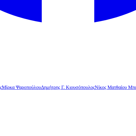
ς
Μίρκα Ψαροπούλου
Δημήτρης Γ. Κιουσόπουλος
Νίκος Ματθαίου Μπα