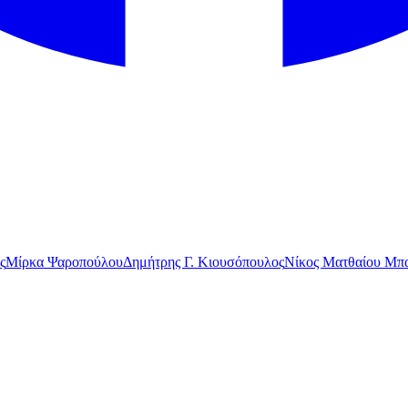
ς
Μίρκα Ψαροπούλου
Δημήτρης Γ. Κιουσόπουλος
Νίκος Ματθαίου Μπα