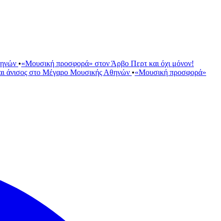
θηνών
•
«Μουσική προσφορά» στον Άρβο Περτ και όχι μόνον!
αι άνισος στο Μέγαρο Μουσικής Αθηνών
•
«Μουσική προσφορά»