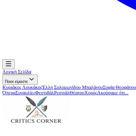
Αρχική Σελίδα
Ποιοι είμαστε
Κυριάκος Λουκάκος
Έλλη Σολομωνίδου Μπαλάνου
Σοφία Θεοφάνου
Όπερα
Συναυλίες
Φεστιβάλ
Ρεσιτάλ
Θέατρο
Χορός
Ακούσαμε ότι...