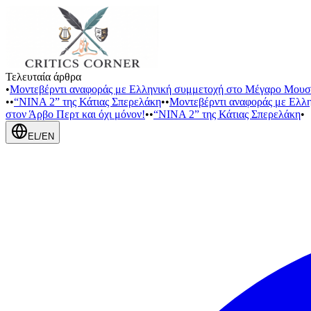
Τελευταία άρθρα
•
Μοντεβέρντι αναφοράς με Ελληνική συμμετοχή στο Μέγαρο Μουσ
•
•
“NINA 2” της Κάτιας Σπερελάκη
•
•
Μοντεβέρντι αναφοράς με Ελλ
στον Άρβο Περτ και όχι μόνον!
•
•
“NINA 2” της Κάτιας Σπερελάκη
•
EL
/
EN