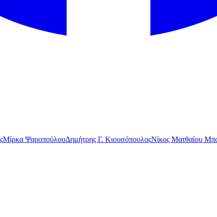
ς
Μίρκα Ψαροπούλου
Δημήτρης Γ. Κιουσόπουλος
Νίκος Ματθαίου Μπα