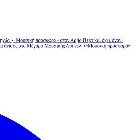
θηνών
•
«Μουσική προσφορά» στον Άρβο Περτ και όχι μόνον!
αι άνισος στο Μέγαρο Μουσικής Αθηνών
•
«Μουσική προσφορά»