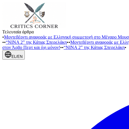
Τελευταία άρθρα
•
Μοντεβέρντι αναφοράς με Ελληνική συμμετοχή στο Μέγαρο Μουσ
•
•
“NINA 2” της Κάτιας Σπερελάκη
•
•
Μοντεβέρντι αναφοράς με Ελλ
στον Άρβο Περτ και όχι μόνον!
•
•
“NINA 2” της Κάτιας Σπερελάκη
•
EL
/
EN