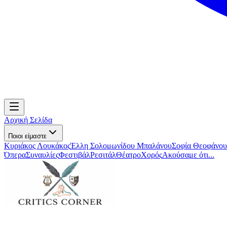
Αρχική Σελίδα
Ποιοι είμαστε
Κυριάκος Λουκάκος
Έλλη Σολομωνίδου Μπαλάνου
Σοφία Θεοφάνου
Όπερα
Συναυλίες
Φεστιβάλ
Ρεσιτάλ
Θέατρο
Χορός
Ακούσαμε ότι...