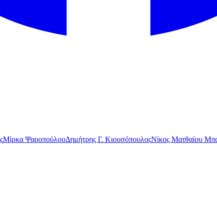
ς
Μίρκα Ψαροπούλου
Δημήτρης Γ. Κιουσόπουλος
Νίκος Ματθαίου Μπα