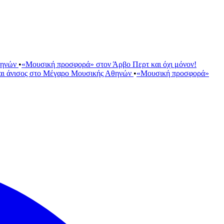
θηνών
•
«Μουσική προσφορά» στον Άρβο Περτ και όχι μόνον!
αι άνισος στο Μέγαρο Μουσικής Αθηνών
•
«Μουσική προσφορά»