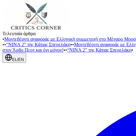
Τελευταία άρθρα
•
Μοντεβέρντι αναφοράς με Ελληνική συμμετοχή στο Μέγαρο Μουσ
•
•
“NINA 2” της Κάτιας Σπερελάκη
•
•
Μοντεβέρντι αναφοράς με Ελλ
στον Άρβο Περτ και όχι μόνον!
•
•
“NINA 2” της Κάτιας Σπερελάκη
•
EL
/
EN