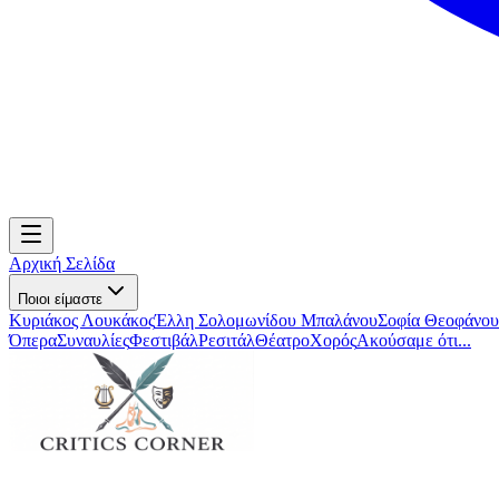
Αρχική Σελίδα
Ποιοι είμαστε
Κυριάκος Λουκάκος
Έλλη Σολομωνίδου Μπαλάνου
Σοφία Θεοφάνου
Όπερα
Συναυλίες
Φεστιβάλ
Ρεσιτάλ
Θέατρο
Χορός
Ακούσαμε ότι...