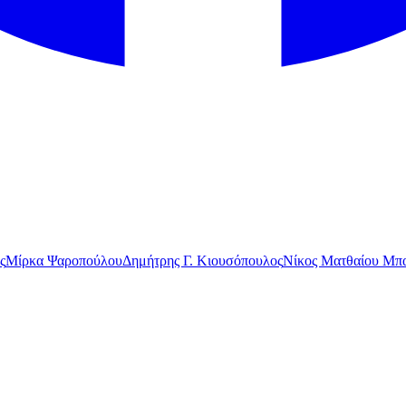
ς
Μίρκα Ψαροπούλου
Δημήτρης Γ. Κιουσόπουλος
Νίκος Ματθαίου Μπα