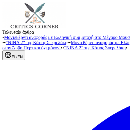
Τελευταία άρθρα
•
Μοντεβέρντι αναφοράς με Ελληνική συμμετοχή στο Μέγαρο Μουσ
•
•
“NINA 2” της Κάτιας Σπερελάκη
•
•
Μοντεβέρντι αναφοράς με Ελλ
στον Άρβο Περτ και όχι μόνον!
•
•
“NINA 2” της Κάτιας Σπερελάκη
•
EL
/
EN