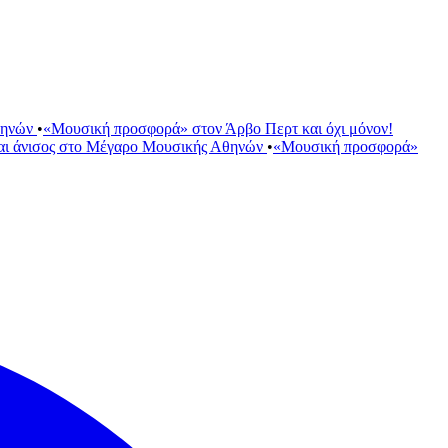
θηνών
•
«Μουσική προσφορά» στον Άρβο Περτ και όχι μόνον!
αι άνισος στο Μέγαρο Μουσικής Αθηνών
•
«Μουσική προσφορά»