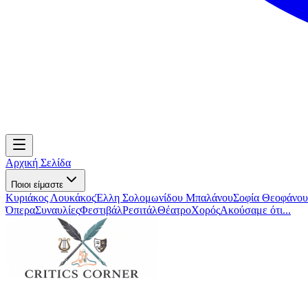
Αρχική Σελίδα
Ποιοι είμαστε
Κυριάκος Λουκάκος
Έλλη Σολομωνίδου Μπαλάνου
Σοφία Θεοφάνου
Όπερα
Συναυλίες
Φεστιβάλ
Ρεσιτάλ
Θέατρο
Χορός
Ακούσαμε ότι...