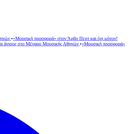
θηνών
•
«Μουσική προσφορά» στον Άρβο Περτ και όχι μόνον!
αι άνισος στο Μέγαρο Μουσικής Αθηνών
•
«Μουσική προσφορά»