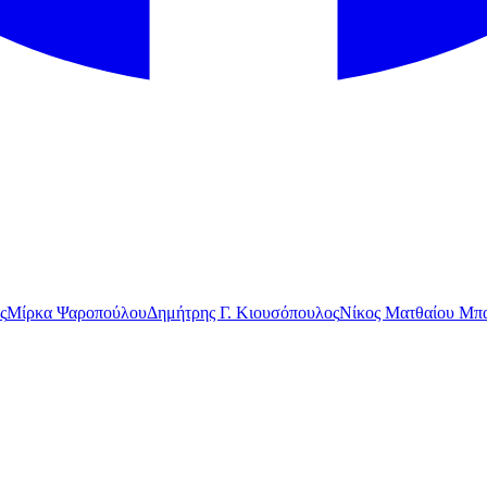
ς
Μίρκα Ψαροπούλου
Δημήτρης Γ. Κιουσόπουλος
Νίκος Ματθαίου Μπα