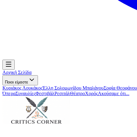
Αρχική Σελίδα
Ποιοι είμαστε
Κυριάκος Λουκάκος
Έλλη Σολομωνίδου Μπαλάνου
Σοφία Θεοφάνου
Όπερα
Συναυλίες
Φεστιβάλ
Ρεσιτάλ
Θέατρο
Χορός
Ακούσαμε ότι...