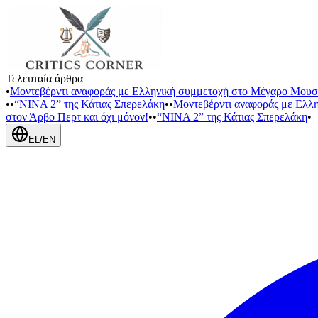
Τελευταία άρθρα
•
Μοντεβέρντι αναφοράς με Ελληνική συμμετοχή στο Μέγαρο Μουσ
•
•
“NINA 2” της Κάτιας Σπερελάκη
•
•
Μοντεβέρντι αναφοράς με Ελλ
στον Άρβο Περτ και όχι μόνον!
•
•
“NINA 2” της Κάτιας Σπερελάκη
•
EL
/
EN