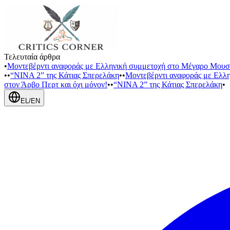
Τελευταία άρθρα
•
Μοντεβέρντι αναφοράς με Ελληνική συμμετοχή στο Μέγαρο Μουσ
•
•
“NINA 2” της Κάτιας Σπερελάκη
•
•
Μοντεβέρντι αναφοράς με Ελλ
στον Άρβο Περτ και όχι μόνον!
•
•
“NINA 2” της Κάτιας Σπερελάκη
•
EL
/
EN