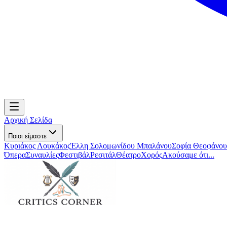
Αρχική Σελίδα
Ποιοι είμαστε
Κυριάκος Λουκάκος
Έλλη Σολομωνίδου Μπαλάνου
Σοφία Θεοφάνου
Όπερα
Συναυλίες
Φεστιβάλ
Ρεσιτάλ
Θέατρο
Χορός
Ακούσαμε ότι...