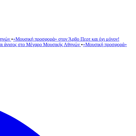
θηνών
•
«Μουσική προσφορά» στον Άρβο Περτ και όχι μόνον!
αι άνισος στο Μέγαρο Μουσικής Αθηνών
•
«Μουσική προσφορά»