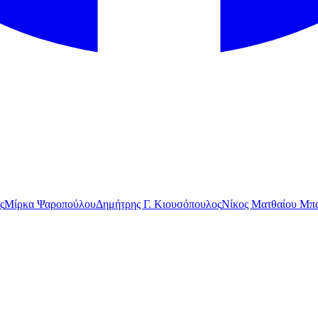
ς
Μίρκα Ψαροπούλου
Δημήτρης Γ. Κιουσόπουλος
Νίκος Ματθαίου Μπα