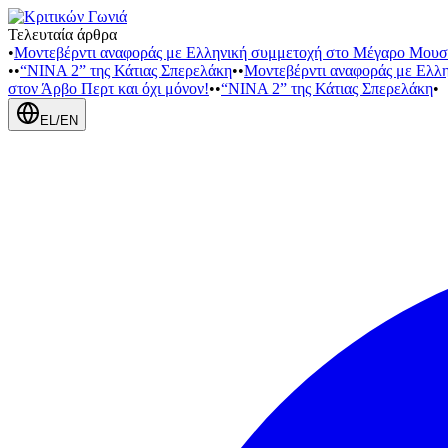
Τελευταία άρθρα
•
Μοντεβέρντι αναφοράς με Ελληνική συμμετοχή στο Μέγαρο Μουσ
•
•
“NINA 2” της Κάτιας Σπερελάκη
•
•
Μοντεβέρντι αναφοράς με Ελλ
στον Άρβο Περτ και όχι μόνον!
•
•
“NINA 2” της Κάτιας Σπερελάκη
•
EL
/
EN