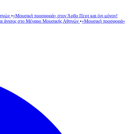
θηνών
•
«Μουσική προσφορά» στον Άρβο Περτ και όχι μόνον!
αι άνισος στο Μέγαρο Μουσικής Αθηνών
•
«Μουσική προσφορά»