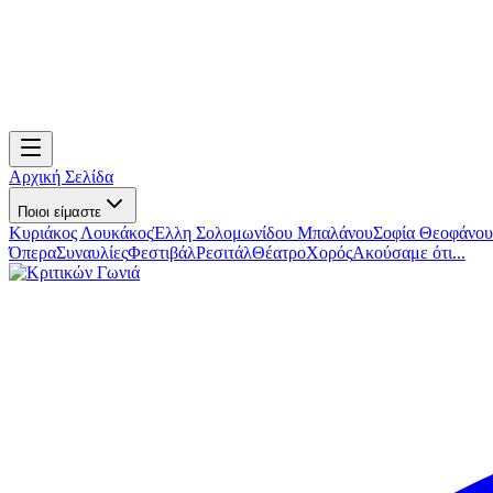
Αρχική Σελίδα
Ποιοι είμαστε
Κυριάκος Λουκάκος
Έλλη Σολομωνίδου Μπαλάνου
Σοφία Θεοφάνου
Όπερα
Συναυλίες
Φεστιβάλ
Ρεσιτάλ
Θέατρο
Χορός
Ακούσαμε ότι...