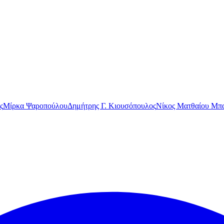
ς
Μίρκα Ψαροπούλου
Δημήτρης Γ. Κιουσόπουλος
Νίκος Ματθαίου Μπα