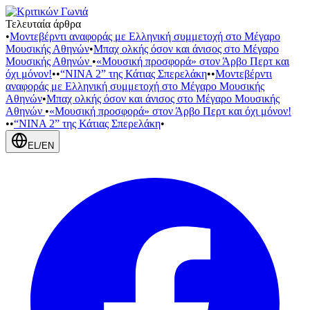
Τελευταία άρθρα
•
Μοντεβέρντι αναφοράς με Ελληνική συμμετοχή στο Μέγαρο
Μουσικής Αθηνών
•
Μπαχ ολκής όσον και άνισος στο Μέγαρο
Μουσικής Αθηνών
•
«Μουσική προσφορά» στον Άρβο Περτ και
όχι μόνον!
•
•
“NINA 2” της Κάτιας Σπερελάκη
•
•
Μοντεβέρντι
αναφοράς με Ελληνική συμμετοχή στο Μέγαρο Μουσικής
Αθηνών
•
Μπαχ ολκής όσον και άνισος στο Μέγαρο Μουσικής
Αθηνών
•
«Μουσική προσφορά» στον Άρβο Περτ και όχι μόνον!
•
•
“NINA 2” της Κάτιας Σπερελάκη
•
EL
/
EN