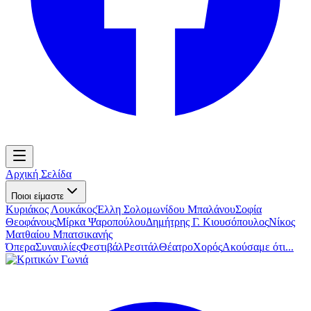
Αρχική Σελίδα
Ποιοι είμαστε
Κυριάκος Λουκάκος
Έλλη Σολομωνίδου Μπαλάνου
Σοφία
Θεοφάνους
Μίρκα Ψαροπούλου
Δημήτρης Γ. Κιουσόπουλος
Νίκος
Ματθαίου Μπατσικανής
Όπερα
Συναυλίες
Φεστιβάλ
Ρεσιτάλ
Θέατρο
Χορός
Ακούσαμε ότι...