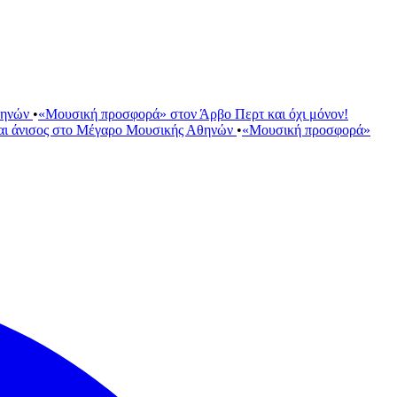
θηνών
•
«Μουσική προσφορά» στον Άρβο Περτ και όχι μόνον!
αι άνισος στο Μέγαρο Μουσικής Αθηνών
•
«Μουσική προσφορά»