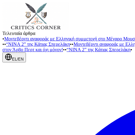
Τελευταία άρθρα
•
Μοντεβέρντι αναφοράς με Ελληνική συμμετοχή στο Μέγαρο Μουσ
•
•
“NINA 2” της Κάτιας Σπερελάκη
•
•
Μοντεβέρντι αναφοράς με Ελλ
στον Άρβο Περτ και όχι μόνον!
•
•
“NINA 2” της Κάτιας Σπερελάκη
•
EL
/
EN