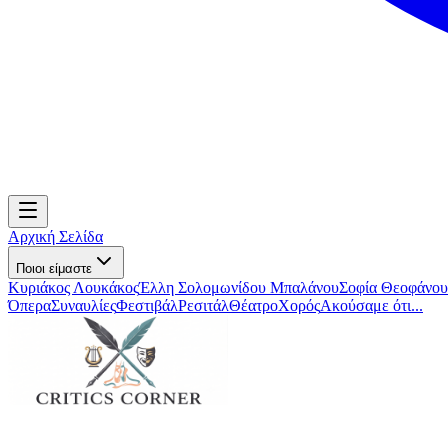
Αρχική Σελίδα
Ποιοι είμαστε
Κυριάκος Λουκάκος
Έλλη Σολομωνίδου Μπαλάνου
Σοφία Θεοφάνου
Όπερα
Συναυλίες
Φεστιβάλ
Ρεσιτάλ
Θέατρο
Χορός
Ακούσαμε ότι...