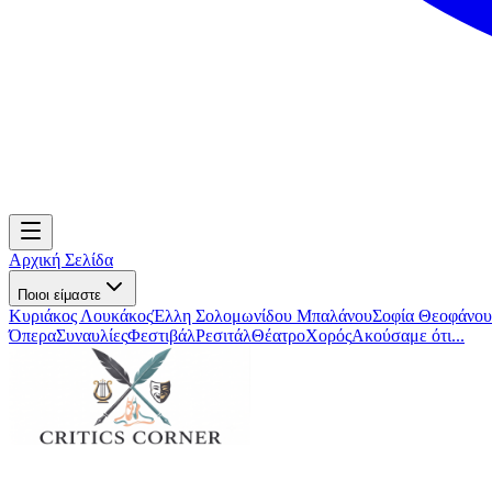
Αρχική Σελίδα
Ποιοι είμαστε
Κυριάκος Λουκάκος
Έλλη Σολομωνίδου Μπαλάνου
Σοφία Θεοφάνου
Όπερα
Συναυλίες
Φεστιβάλ
Ρεσιτάλ
Θέατρο
Χορός
Ακούσαμε ότι...