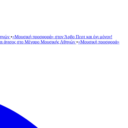
θηνών
•
«Μουσική προσφορά» στον Άρβο Περτ και όχι μόνον!
αι άνισος στο Μέγαρο Μουσικής Αθηνών
•
«Μουσική προσφορά»