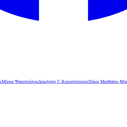
ς
Μίρκα Ψαροπούλου
Δημήτρης Γ. Κιουσόπουλος
Νίκος Ματθαίου Μπα