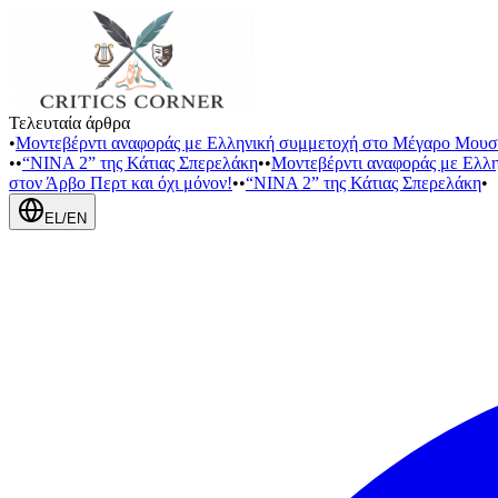
Τελευταία άρθρα
•
Μοντεβέρντι αναφοράς με Ελληνική συμμετοχή στο Μέγαρο Μουσ
•
•
“NINA 2” της Κάτιας Σπερελάκη
•
•
Μοντεβέρντι αναφοράς με Ελλ
στον Άρβο Περτ και όχι μόνον!
•
•
“NINA 2” της Κάτιας Σπερελάκη
•
EL
/
EN