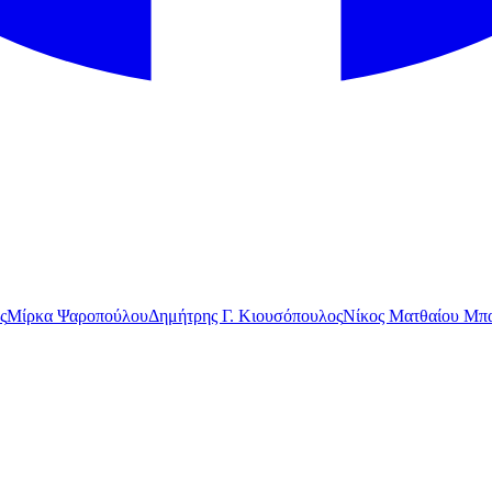
ς
Μίρκα Ψαροπούλου
Δημήτρης Γ. Κιουσόπουλος
Νίκος Ματθαίου Μπα