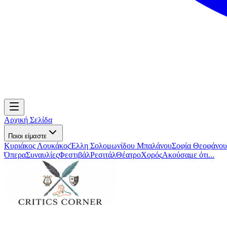
Αρχική Σελίδα
Ποιοι είμαστε
Κυριάκος Λουκάκος
Έλλη Σολομωνίδου Μπαλάνου
Σοφία Θεοφάνου
Όπερα
Συναυλίες
Φεστιβάλ
Ρεσιτάλ
Θέατρο
Χορός
Ακούσαμε ότι...