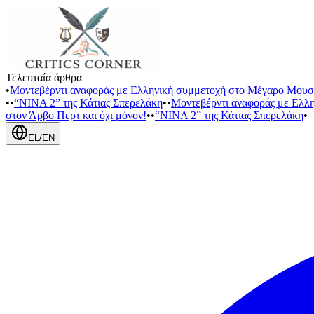
Τελευταία άρθρα
•
Μοντεβέρντι αναφοράς με Ελληνική συμμετοχή στο Μέγαρο Μουσ
•
•
“NINA 2” της Κάτιας Σπερελάκη
•
•
Μοντεβέρντι αναφοράς με Ελλ
στον Άρβο Περτ και όχι μόνον!
•
•
“NINA 2” της Κάτιας Σπερελάκη
•
EL
/
EN