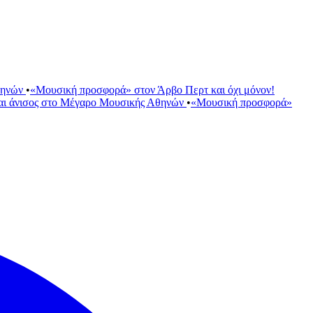
θηνών
•
«Μουσική προσφορά» στον Άρβο Περτ και όχι μόνον!
αι άνισος στο Μέγαρο Μουσικής Αθηνών
•
«Μουσική προσφορά»