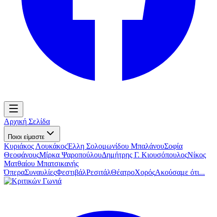
Αρχική Σελίδα
Ποιοι είμαστε
Κυριάκος Λουκάκος
Έλλη Σολομωνίδου Μπαλάνου
Σοφία
Θεοφάνους
Μίρκα Ψαροπούλου
Δημήτρης Γ. Κιουσόπουλος
Νίκος
Ματθαίου Μπατσικανής
Όπερα
Συναυλίες
Φεστιβάλ
Ρεσιτάλ
Θέατρο
Χορός
Ακούσαμε ότι...