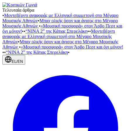
Τελευταία άρθρα
•
Μοντεβέρντι αναφοράς με Ελληνική συμμετοχή στο Μέγαρο
Μουσικής Αθηνών
•
Μπαχ ολκής όσον και άνισος στο Μέγαρο
Μουσικής Αθηνών
•
«Μουσική προσφορά» στον Άρβο Περτ και
όχι μόνον!
•
•
“NINA 2” της Κάτιας Σπερελάκη
•
•
Μοντεβέρντι
αναφοράς με Ελληνική συμμετοχή στο Μέγαρο Μουσικής
Αθηνών
•
Μπαχ ολκής όσον και άνισος στο Μέγαρο Μουσικής
Αθηνών
•
«Μουσική προσφορά» στον Άρβο Περτ και όχι μόνον!
•
•
“NINA 2” της Κάτιας Σπερελάκη
•
EL
/
EN