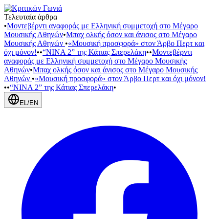
Τελευταία άρθρα
•
Μοντεβέρντι αναφοράς με Ελληνική συμμετοχή στο Μέγαρο
Μουσικής Αθηνών
•
Μπαχ ολκής όσον και άνισος στο Μέγαρο
Μουσικής Αθηνών
•
«Μουσική προσφορά» στον Άρβο Περτ και
όχι μόνον!
•
•
“NINA 2” της Κάτιας Σπερελάκη
•
•
Μοντεβέρντι
αναφοράς με Ελληνική συμμετοχή στο Μέγαρο Μουσικής
Αθηνών
•
Μπαχ ολκής όσον και άνισος στο Μέγαρο Μουσικής
Αθηνών
•
«Μουσική προσφορά» στον Άρβο Περτ και όχι μόνον!
•
•
“NINA 2” της Κάτιας Σπερελάκη
•
EL
/
EN