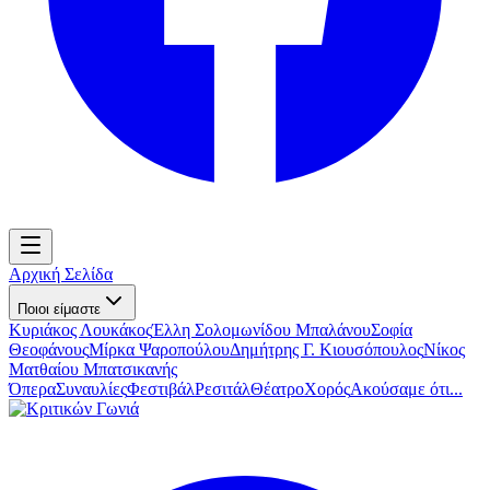
Αρχική Σελίδα
Ποιοι είμαστε
Κυριάκος Λουκάκος
Έλλη Σολομωνίδου Μπαλάνου
Σοφία
Θεοφάνους
Μίρκα Ψαροπούλου
Δημήτρης Γ. Κιουσόπουλος
Νίκος
Ματθαίου Μπατσικανής
Όπερα
Συναυλίες
Φεστιβάλ
Ρεσιτάλ
Θέατρο
Χορός
Ακούσαμε ότι...