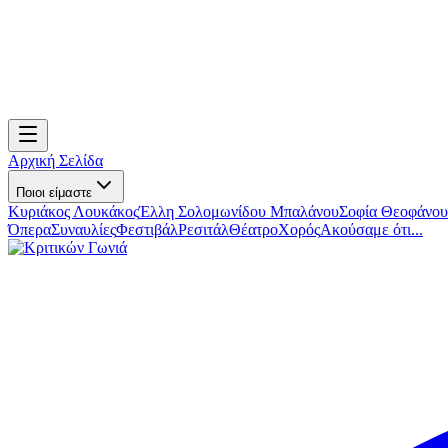
Αρχική Σελίδα
Ποιοι είμαστε
Κυριάκος Λουκάκος
Έλλη Σολομωνίδου Μπαλάνου
Σοφία Θεοφάνου
Όπερα
Συναυλίες
Φεστιβάλ
Ρεσιτάλ
Θέατρο
Χορός
Ακούσαμε ότι...