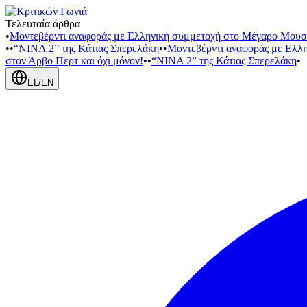
Τελευταία άρθρα
•
Μοντεβέρντι αναφοράς με Ελληνική συμμετοχή στο Μέγαρο Μουσ
•
•
“NINA 2” της Κάτιας Σπερελάκη
•
•
Μοντεβέρντι αναφοράς με Ελλ
στον Άρβο Περτ και όχι μόνον!
•
•
“NINA 2” της Κάτιας Σπερελάκη
•
EL
/
EN