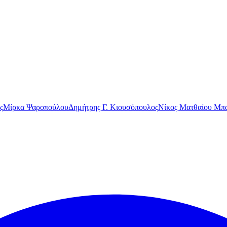
ς
Μίρκα Ψαροπούλου
Δημήτρης Γ. Κιουσόπουλος
Νίκος Ματθαίου Μπα