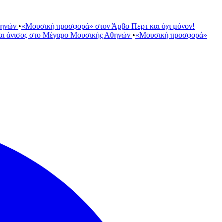
θηνών
•
«Μουσική προσφορά» στον Άρβο Περτ και όχι μόνον!
αι άνισος στο Μέγαρο Μουσικής Αθηνών
•
«Μουσική προσφορά»