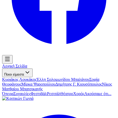
Αρχική Σελίδα
Ποιοι είμαστε
Κυριάκος Λουκάκος
Έλλη Σολομωνίδου Μπαλάνου
Σοφία
Θεοφάνους
Μίρκα Ψαροπούλου
Δημήτρης Γ. Κιουσόπουλος
Νίκος
Ματθαίου Μπατσικανής
Όπερα
Συναυλίες
Φεστιβάλ
Ρεσιτάλ
Θέατρο
Χορός
Ακούσαμε ότι...