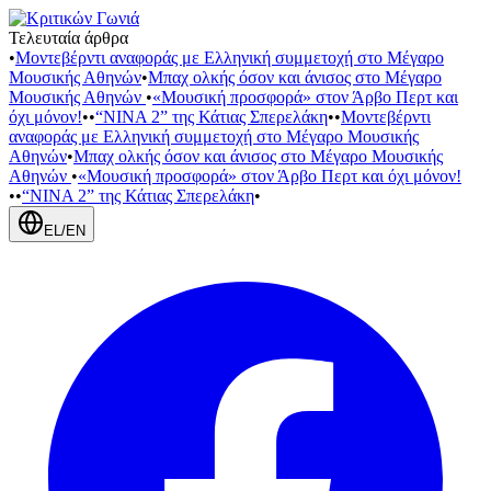
Τελευταία άρθρα
•
Μοντεβέρντι αναφοράς με Ελληνική συμμετοχή στο Μέγαρο
Μουσικής Αθηνών
•
Μπαχ ολκής όσον και άνισος στο Μέγαρο
Μουσικής Αθηνών
•
«Μουσική προσφορά» στον Άρβο Περτ και
όχι μόνον!
•
•
“NINA 2” της Κάτιας Σπερελάκη
•
•
Μοντεβέρντι
αναφοράς με Ελληνική συμμετοχή στο Μέγαρο Μουσικής
Αθηνών
•
Μπαχ ολκής όσον και άνισος στο Μέγαρο Μουσικής
Αθηνών
•
«Μουσική προσφορά» στον Άρβο Περτ και όχι μόνον!
•
•
“NINA 2” της Κάτιας Σπερελάκη
•
EL
/
EN