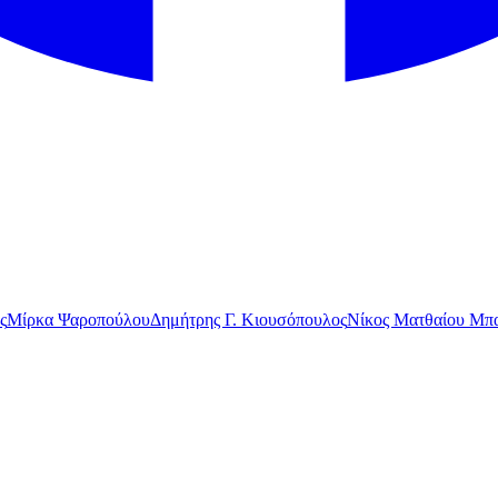
ς
Μίρκα Ψαροπούλου
Δημήτρης Γ. Κιουσόπουλος
Νίκος Ματθαίου Μπα