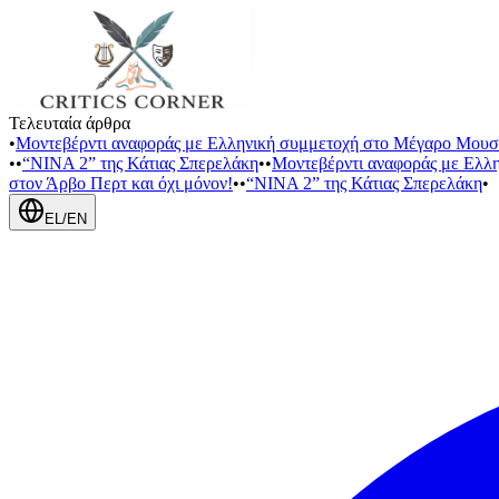
Τελευταία άρθρα
•
Μοντεβέρντι αναφοράς με Ελληνική συμμετοχή στο Μέγαρο Μουσ
•
•
“NINA 2” της Κάτιας Σπερελάκη
•
•
Μοντεβέρντι αναφοράς με Ελλ
στον Άρβο Περτ και όχι μόνον!
•
•
“NINA 2” της Κάτιας Σπερελάκη
•
EL
/
EN