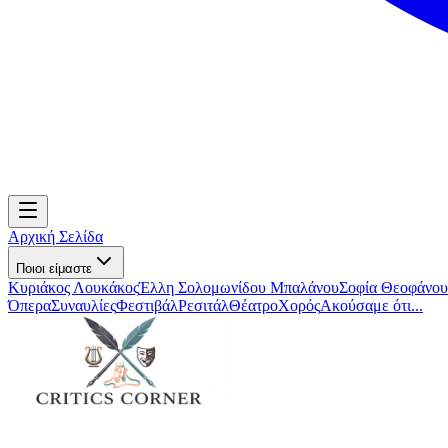
Αρχική Σελίδα
Ποιοι είμαστε
Κυριάκος Λουκάκος
Έλλη Σολομωνίδου Μπαλάνου
Σοφία Θεοφάνου
Όπερα
Συναυλίες
Φεστιβάλ
Ρεσιτάλ
Θέατρο
Χορός
Ακούσαμε ότι...