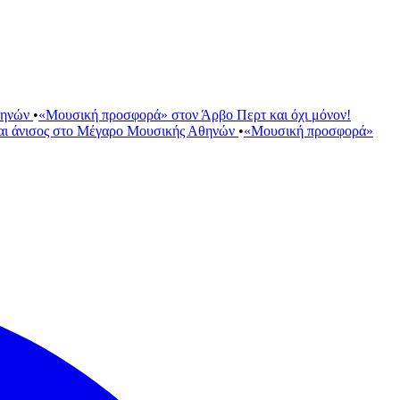
θηνών
•
«Μουσική προσφορά» στον Άρβο Περτ και όχι μόνον!
αι άνισος στο Μέγαρο Μουσικής Αθηνών
•
«Μουσική προσφορά»