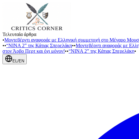
Τελευταία άρθρα
•
Μοντεβέρντι αναφοράς με Ελληνική συμμετοχή στο Μέγαρο Μουσ
•
•
“NINA 2” της Κάτιας Σπερελάκη
•
•
Μοντεβέρντι αναφοράς με Ελλ
στον Άρβο Περτ και όχι μόνον!
•
•
“NINA 2” της Κάτιας Σπερελάκη
•
EL
/
EN