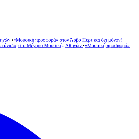
θηνών
•
«Μουσική προσφορά» στον Άρβο Περτ και όχι μόνον!
αι άνισος στο Μέγαρο Μουσικής Αθηνών
•
«Μουσική προσφορά»