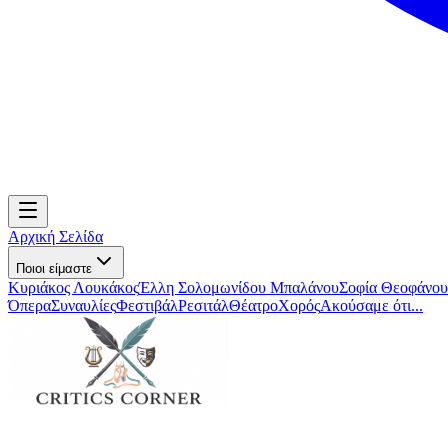
Αρχική Σελίδα
Ποιοι είμαστε
Κυριάκος Λουκάκος
Έλλη Σολομωνίδου Μπαλάνου
Σοφία Θεοφάνου
Όπερα
Συναυλίες
Φεστιβάλ
Ρεσιτάλ
Θέατρο
Χορός
Ακούσαμε ότι...