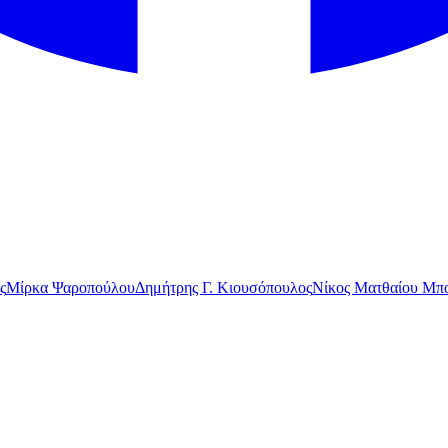
ς
Μίρκα Ψαροπούλου
Δημήτρης Γ. Κιουσόπουλος
Νίκος Ματθαίου Μπα