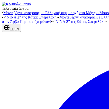
Τελευταία άρθρα
•
Μοντεβέρντι αναφοράς με Ελληνική συμμετοχή στο Μέγαρο Μουσ
•
•
“NINA 2” της Κάτιας Σπερελάκη
•
•
Μοντεβέρντι αναφοράς με Ελλ
στον Άρβο Περτ και όχι μόνον!
•
•
“NINA 2” της Κάτιας Σπερελάκη
•
EL
/
EN