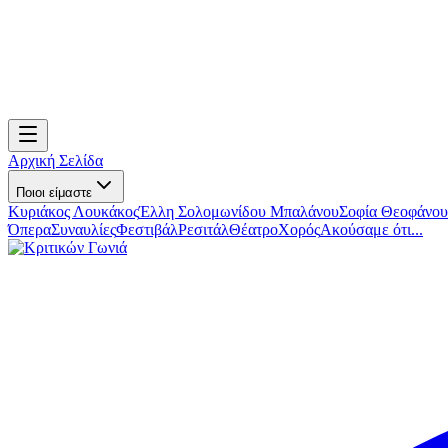
Αρχική Σελίδα
Ποιοι είμαστε
Κυριάκος Λουκάκος
Έλλη Σολομωνίδου Μπαλάνου
Σοφία Θεοφάνου
Όπερα
Συναυλίες
Φεστιβάλ
Ρεσιτάλ
Θέατρο
Χορός
Ακούσαμε ότι...