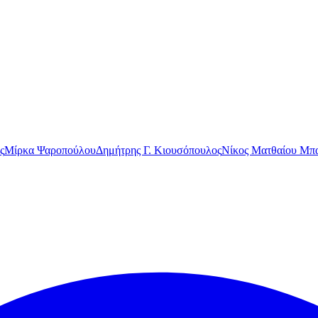
ς
Μίρκα Ψαροπούλου
Δημήτρης Γ. Κιουσόπουλος
Νίκος Ματθαίου Μπα