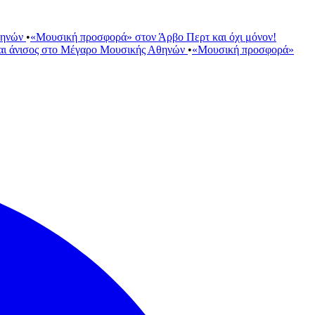
θηνών
•
«Μουσική προσφορά» στον Άρβο Περτ και όχι μόνον!
αι άνισος στο Μέγαρο Μουσικής Αθηνών
•
«Μουσική προσφορά»