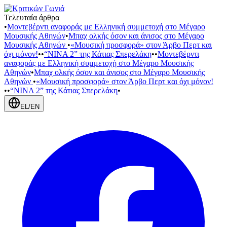
Τελευταία άρθρα
•
Μοντεβέρντι αναφοράς με Ελληνική συμμετοχή στο Μέγαρο
Μουσικής Αθηνών
•
Μπαχ ολκής όσον και άνισος στο Μέγαρο
Μουσικής Αθηνών
•
«Μουσική προσφορά» στον Άρβο Περτ και
όχι μόνον!
•
•
“NINA 2” της Κάτιας Σπερελάκη
•
•
Μοντεβέρντι
αναφοράς με Ελληνική συμμετοχή στο Μέγαρο Μουσικής
Αθηνών
•
Μπαχ ολκής όσον και άνισος στο Μέγαρο Μουσικής
Αθηνών
•
«Μουσική προσφορά» στον Άρβο Περτ και όχι μόνον!
•
•
“NINA 2” της Κάτιας Σπερελάκη
•
EL
/
EN