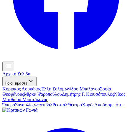
Αρχική Σελίδα
Ποιοι είμαστε
Κυριάκος Λουκάκος
Έλλη Σολομωνίδου Μπαλάνου
Σοφία
Θεοφάνους
Μίρκα Ψαροπούλου
Δημήτρης Γ. Κιουσόπουλος
Νίκος
Ματθαίου Μπατσικανής
Όπερα
Συναυλίες
Φεστιβάλ
Ρεσιτάλ
Θέατρο
Χορός
Ακούσαμε ότι...