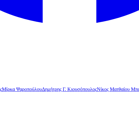
ς
Μίρκα Ψαροπούλου
Δημήτρης Γ. Κιουσόπουλος
Νίκος Ματθαίου Μπα