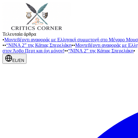
Τελευταία άρθρα
•
Μοντεβέρντι αναφοράς με Ελληνική συμμετοχή στο Μέγαρο Μουσ
•
•
“NINA 2” της Κάτιας Σπερελάκη
•
•
Μοντεβέρντι αναφοράς με Ελλ
στον Άρβο Περτ και όχι μόνον!
•
•
“NINA 2” της Κάτιας Σπερελάκη
•
EL
/
EN