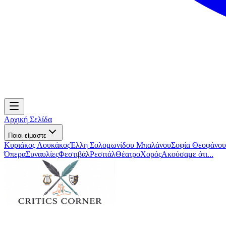
Αρχική Σελίδα
Ποιοι είμαστε
Κυριάκος Λουκάκος
Έλλη Σολομωνίδου Μπαλάνου
Σοφία Θεοφάνου
Όπερα
Συναυλίες
Φεστιβάλ
Ρεσιτάλ
Θέατρο
Χορός
Ακούσαμε ότι...