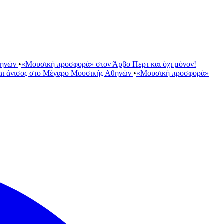
θηνών
•
«Μουσική προσφορά» στον Άρβο Περτ και όχι μόνον!
αι άνισος στο Μέγαρο Μουσικής Αθηνών
•
«Μουσική προσφορά»