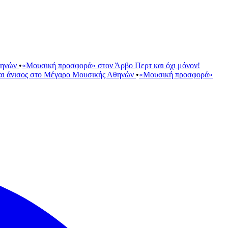
θηνών
•
«Μουσική προσφορά» στον Άρβο Περτ και όχι μόνον!
αι άνισος στο Μέγαρο Μουσικής Αθηνών
•
«Μουσική προσφορά»