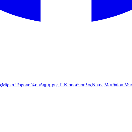
ς
Μίρκα Ψαροπούλου
Δημήτρης Γ. Κιουσόπουλος
Νίκος Ματθαίου Μπα