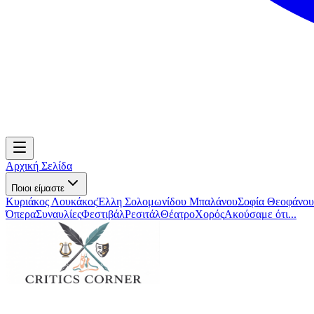
Αρχική Σελίδα
Ποιοι είμαστε
Κυριάκος Λουκάκος
Έλλη Σολομωνίδου Μπαλάνου
Σοφία Θεοφάνου
Όπερα
Συναυλίες
Φεστιβάλ
Ρεσιτάλ
Θέατρο
Χορός
Ακούσαμε ότι...