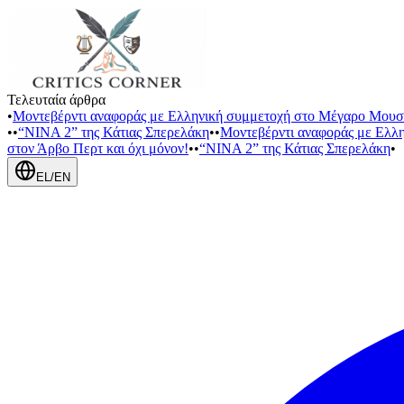
Τελευταία άρθρα
•
Μοντεβέρντι αναφοράς με Ελληνική συμμετοχή στο Μέγαρο Μουσ
•
•
“NINA 2” της Κάτιας Σπερελάκη
•
•
Μοντεβέρντι αναφοράς με Ελλ
στον Άρβο Περτ και όχι μόνον!
•
•
“NINA 2” της Κάτιας Σπερελάκη
•
EL
/
EN