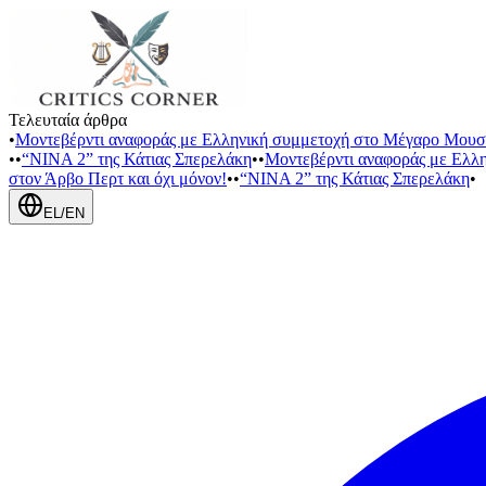
Τελευταία άρθρα
•
Μοντεβέρντι αναφοράς με Ελληνική συμμετοχή στο Μέγαρο Μουσ
•
•
“NINA 2” της Κάτιας Σπερελάκη
•
•
Μοντεβέρντι αναφοράς με Ελλ
στον Άρβο Περτ και όχι μόνον!
•
•
“NINA 2” της Κάτιας Σπερελάκη
•
EL
/
EN