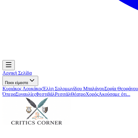
Αρχική Σελίδα
Ποιοι είμαστε
Κυριάκος Λουκάκος
Έλλη Σολομωνίδου Μπαλάνου
Σοφία Θεοφάνου
Όπερα
Συναυλίες
Φεστιβάλ
Ρεσιτάλ
Θέατρο
Χορός
Ακούσαμε ότι...