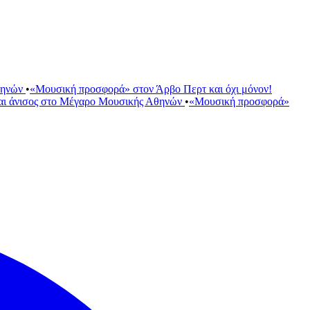
θηνών
•
«Μουσική προσφορά» στον Άρβο Περτ και όχι μόνον!
αι άνισος στο Μέγαρο Μουσικής Αθηνών
•
«Μουσική προσφορά»