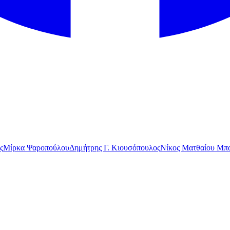
ς
Μίρκα Ψαροπούλου
Δημήτρης Γ. Κιουσόπουλος
Νίκος Ματθαίου Μπα