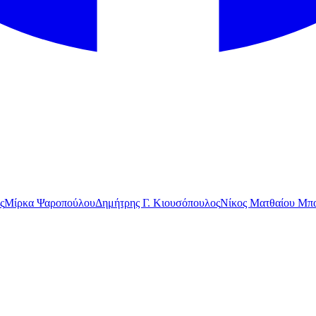
ς
Μίρκα Ψαροπούλου
Δημήτρης Γ. Κιουσόπουλος
Νίκος Ματθαίου Μπα