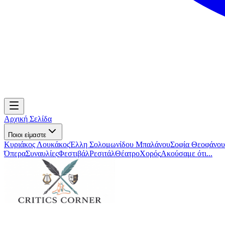
Αρχική Σελίδα
Ποιοι είμαστε
Κυριάκος Λουκάκος
Έλλη Σολομωνίδου Μπαλάνου
Σοφία Θεοφάνου
Όπερα
Συναυλίες
Φεστιβάλ
Ρεσιτάλ
Θέατρο
Χορός
Ακούσαμε ότι...