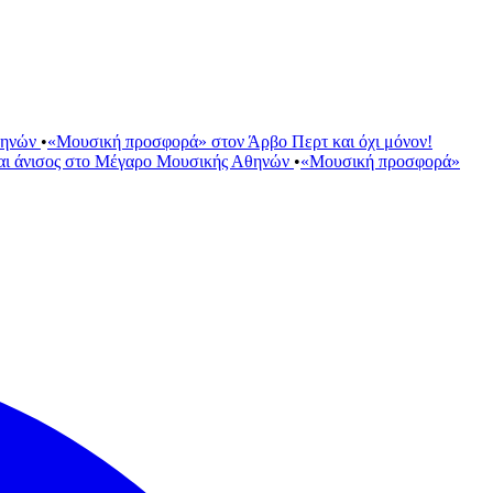
θηνών
•
«Μουσική προσφορά» στον Άρβο Περτ και όχι μόνον!
αι άνισος στο Μέγαρο Μουσικής Αθηνών
•
«Μουσική προσφορά»