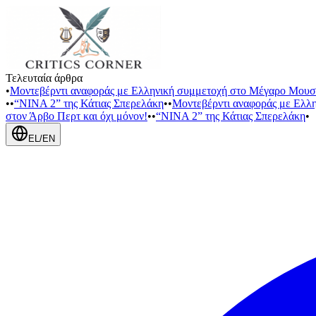
Τελευταία άρθρα
•
Μοντεβέρντι αναφοράς με Ελληνική συμμετοχή στο Μέγαρο Μουσ
•
•
“NINA 2” της Κάτιας Σπερελάκη
•
•
Μοντεβέρντι αναφοράς με Ελλ
στον Άρβο Περτ και όχι μόνον!
•
•
“NINA 2” της Κάτιας Σπερελάκη
•
EL
/
EN