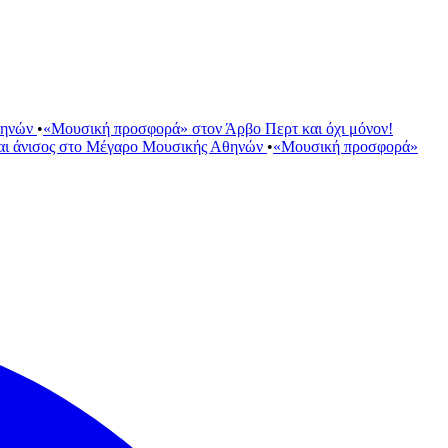
θηνών
•
«Μουσική προσφορά» στον Άρβο Περτ και όχι μόνον!
αι άνισος στο Μέγαρο Μουσικής Αθηνών
•
«Μουσική προσφορά»