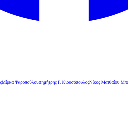
ς
Μίρκα Ψαροπούλου
Δημήτρης Γ. Κιουσόπουλος
Νίκος Ματθαίου Μπα