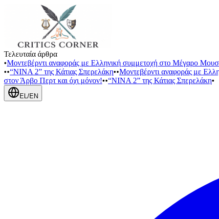
Τελευταία άρθρα
•
Μοντεβέρντι αναφοράς με Ελληνική συμμετοχή στο Μέγαρο Μουσ
•
•
“NINA 2” της Κάτιας Σπερελάκη
•
•
Μοντεβέρντι αναφοράς με Ελλ
στον Άρβο Περτ και όχι μόνον!
•
•
“NINA 2” της Κάτιας Σπερελάκη
•
EL
/
EN