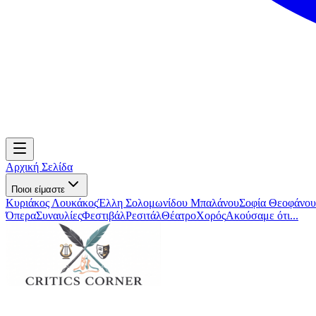
Αρχική Σελίδα
Ποιοι είμαστε
Κυριάκος Λουκάκος
Έλλη Σολομωνίδου Μπαλάνου
Σοφία Θεοφάνου
Όπερα
Συναυλίες
Φεστιβάλ
Ρεσιτάλ
Θέατρο
Χορός
Ακούσαμε ότι...