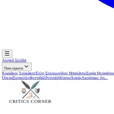
Αρχική Σελίδα
Ποιοι είμαστε
Κυριάκος Λουκάκος
Έλλη Σολομωνίδου Μπαλάνου
Σοφία Θεοφάνου
Όπερα
Συναυλίες
Φεστιβάλ
Ρεσιτάλ
Θέατρο
Χορός
Ακούσαμε ότι...