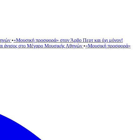
θηνών
•
«Μουσική προσφορά» στον Άρβο Περτ και όχι μόνον!
αι άνισος στο Μέγαρο Μουσικής Αθηνών
•
«Μουσική προσφορά»