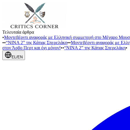
Τελευταία άρθρα
•
Μοντεβέρντι αναφοράς με Ελληνική συμμετοχή στο Μέγαρο Μουσ
•
•
“NINA 2” της Κάτιας Σπερελάκη
•
•
Μοντεβέρντι αναφοράς με Ελλ
στον Άρβο Περτ και όχι μόνον!
•
•
“NINA 2” της Κάτιας Σπερελάκη
•
EL
/
EN