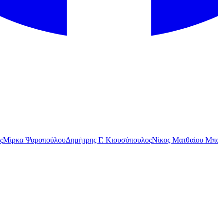
ς
Μίρκα Ψαροπούλου
Δημήτρης Γ. Κιουσόπουλος
Νίκος Ματθαίου Μπα