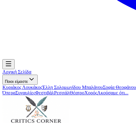
Αρχική Σελίδα
Ποιοι είμαστε
Κυριάκος Λουκάκος
Έλλη Σολομωνίδου Μπαλάνου
Σοφία Θεοφάνου
Όπερα
Συναυλίες
Φεστιβάλ
Ρεσιτάλ
Θέατρο
Χορός
Ακούσαμε ότι...