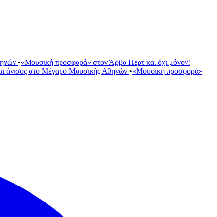
θηνών
•
«Μουσική προσφορά» στον Άρβο Περτ και όχι μόνον!
αι άνισος στο Μέγαρο Μουσικής Αθηνών
•
«Μουσική προσφορά»