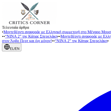
Τελευταία άρθρα
•
Μοντεβέρντι αναφοράς με Ελληνική συμμετοχή στο Μέγαρο Μουσ
•
•
“NINA 2” της Κάτιας Σπερελάκη
•
•
Μοντεβέρντι αναφοράς με Ελλ
στον Άρβο Περτ και όχι μόνον!
•
•
“NINA 2” της Κάτιας Σπερελάκη
•
EL
/
EN