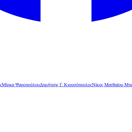
ς
Μίρκα Ψαροπούλου
Δημήτρης Γ. Κιουσόπουλος
Νίκος Ματθαίου Μπα