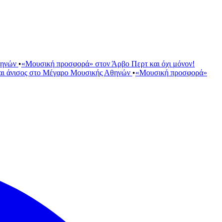
θηνών
•
«Μουσική προσφορά» στον Άρβο Περτ και όχι μόνον!
αι άνισος στο Μέγαρο Μουσικής Αθηνών
•
«Μουσική προσφορά»