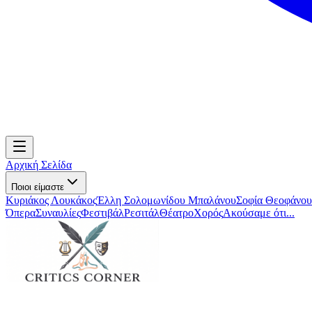
Αρχική Σελίδα
Ποιοι είμαστε
Κυριάκος Λουκάκος
Έλλη Σολομωνίδου Μπαλάνου
Σοφία Θεοφάνου
Όπερα
Συναυλίες
Φεστιβάλ
Ρεσιτάλ
Θέατρο
Χορός
Ακούσαμε ότι...