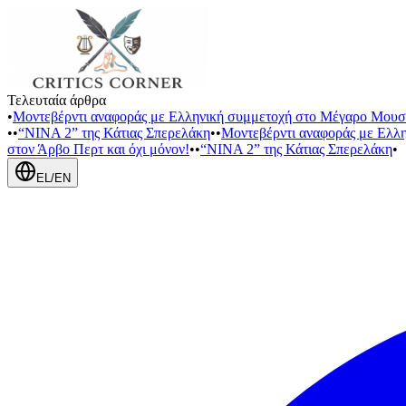
Τελευταία άρθρα
•
Μοντεβέρντι αναφοράς με Ελληνική συμμετοχή στο Μέγαρο Μουσ
•
•
“NINA 2” της Κάτιας Σπερελάκη
•
•
Μοντεβέρντι αναφοράς με Ελλ
στον Άρβο Περτ και όχι μόνον!
•
•
“NINA 2” της Κάτιας Σπερελάκη
•
EL
/
EN