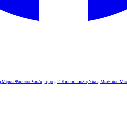
ς
Μίρκα Ψαροπούλου
Δημήτρης Γ. Κιουσόπουλος
Νίκος Ματθαίου Μπα