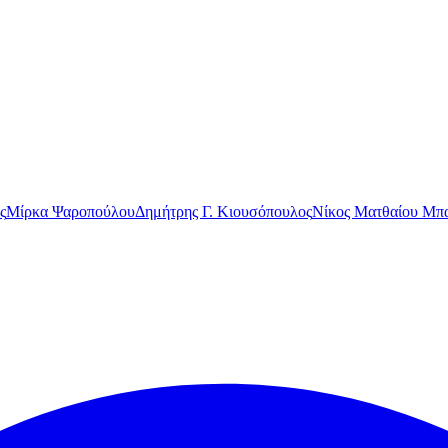
ς
Μίρκα Ψαροπούλου
Δημήτρης Γ. Κιουσόπουλος
Νίκος Ματθαίου Μπα