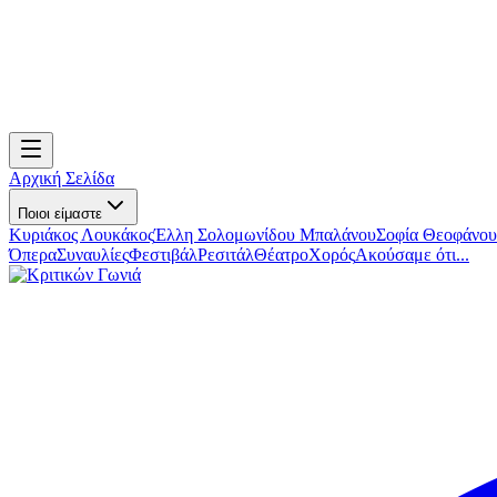
Αρχική Σελίδα
Ποιοι είμαστε
Κυριάκος Λουκάκος
Έλλη Σολομωνίδου Μπαλάνου
Σοφία Θεοφάνου
Όπερα
Συναυλίες
Φεστιβάλ
Ρεσιτάλ
Θέατρο
Χορός
Ακούσαμε ότι...