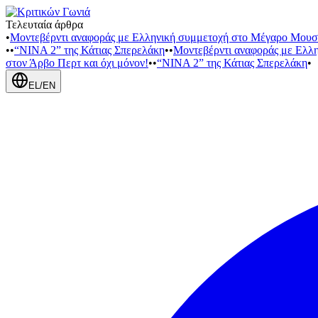
Τελευταία άρθρα
•
Μοντεβέρντι αναφοράς με Ελληνική συμμετοχή στο Μέγαρο Μουσ
•
•
“NINA 2” της Κάτιας Σπερελάκη
•
•
Μοντεβέρντι αναφοράς με Ελλ
στον Άρβο Περτ και όχι μόνον!
•
•
“NINA 2” της Κάτιας Σπερελάκη
•
EL
/
EN