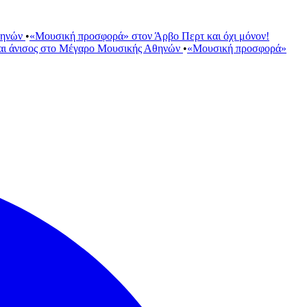
θηνών
•
«Μουσική προσφορά» στον Άρβο Περτ και όχι μόνον!
αι άνισος στο Μέγαρο Μουσικής Αθηνών
•
«Μουσική προσφορά»