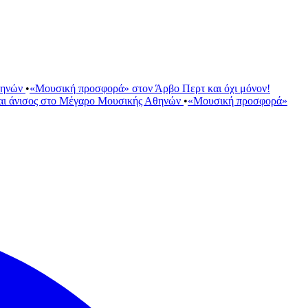
θηνών
•
«Μουσική προσφορά» στον Άρβο Περτ και όχι μόνον!
αι άνισος στο Μέγαρο Μουσικής Αθηνών
•
«Μουσική προσφορά»