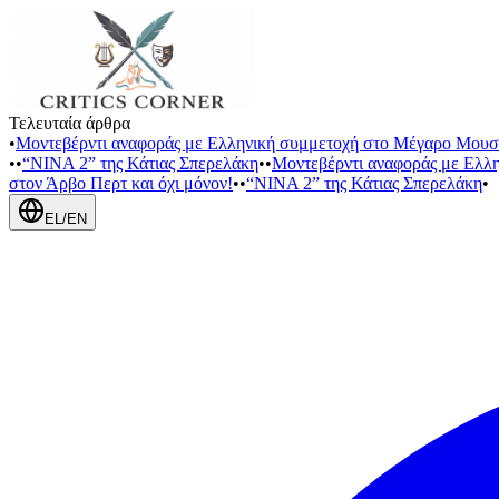
Τελευταία άρθρα
•
Μοντεβέρντι αναφοράς με Ελληνική συμμετοχή στο Μέγαρο Μουσ
•
•
“NINA 2” της Κάτιας Σπερελάκη
•
•
Μοντεβέρντι αναφοράς με Ελλ
στον Άρβο Περτ και όχι μόνον!
•
•
“NINA 2” της Κάτιας Σπερελάκη
•
EL
/
EN