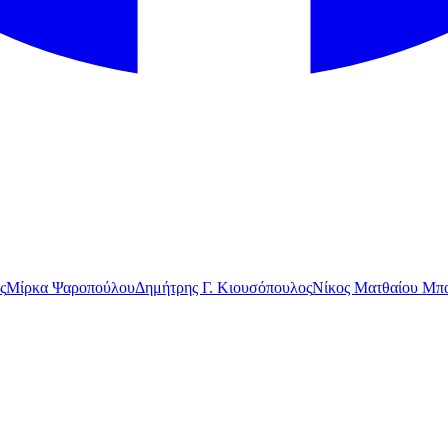
ς
Μίρκα Ψαροπούλου
Δημήτρης Γ. Κιουσόπουλος
Νίκος Ματθαίου Μπα