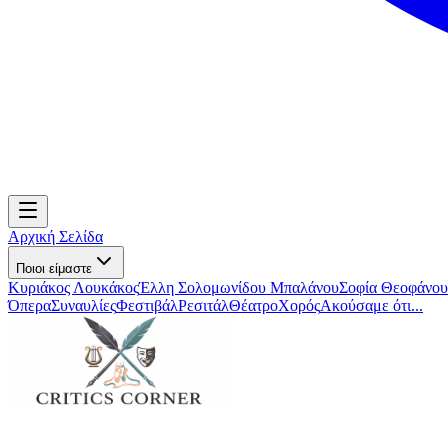
Αρχική Σελίδα
Ποιοι είμαστε
Κυριάκος Λουκάκος
Έλλη Σολομωνίδου Μπαλάνου
Σοφία Θεοφάνου
Όπερα
Συναυλίες
Φεστιβάλ
Ρεσιτάλ
Θέατρο
Χορός
Ακούσαμε ότι...