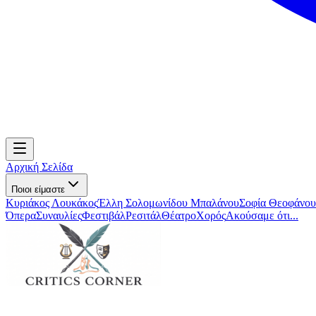
Αρχική Σελίδα
Ποιοι είμαστε
Κυριάκος Λουκάκος
Έλλη Σολομωνίδου Μπαλάνου
Σοφία Θεοφάνου
Όπερα
Συναυλίες
Φεστιβάλ
Ρεσιτάλ
Θέατρο
Χορός
Ακούσαμε ότι...