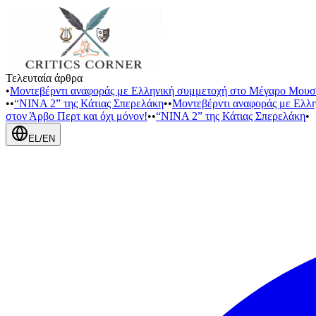
Τελευταία άρθρα
•
Μοντεβέρντι αναφοράς με Ελληνική συμμετοχή στο Μέγαρο Μουσ
•
•
“NINA 2” της Κάτιας Σπερελάκη
•
•
Μοντεβέρντι αναφοράς με Ελλ
στον Άρβο Περτ και όχι μόνον!
•
•
“NINA 2” της Κάτιας Σπερελάκη
•
EL
/
EN