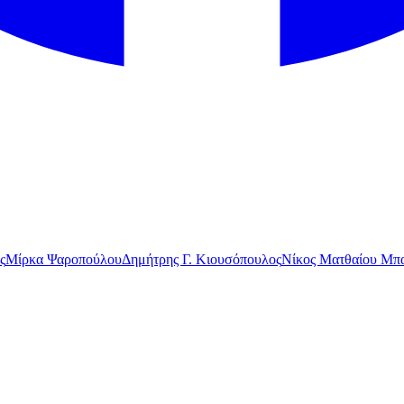
ς
Μίρκα Ψαροπούλου
Δημήτρης Γ. Κιουσόπουλος
Νίκος Ματθαίου Μπα