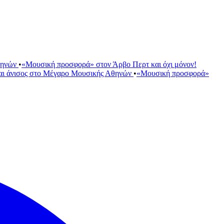
θηνών
•
«Μουσική προσφορά» στον Άρβο Περτ και όχι μόνον!
αι άνισος στο Μέγαρο Μουσικής Αθηνών
•
«Μουσική προσφορά»