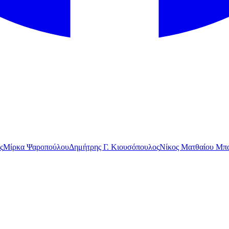
ς
Μίρκα Ψαροπούλου
Δημήτρης Γ. Κιουσόπουλος
Νίκος Ματθαίου Μπα