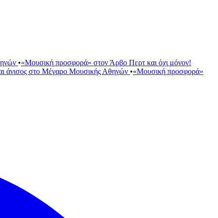
θηνών
•
«Μουσική προσφορά» στον Άρβο Περτ και όχι μόνον!
αι άνισος στο Μέγαρο Μουσικής Αθηνών
•
«Μουσική προσφορά»