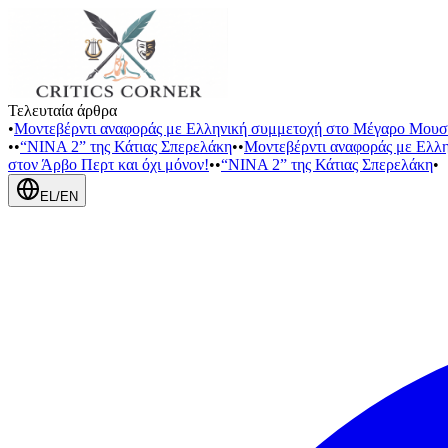
Τελευταία άρθρα
•
Μοντεβέρντι αναφοράς με Ελληνική συμμετοχή στο Μέγαρο Μουσ
•
•
“NINA 2” της Κάτιας Σπερελάκη
•
•
Μοντεβέρντι αναφοράς με Ελλ
στον Άρβο Περτ και όχι μόνον!
•
•
“NINA 2” της Κάτιας Σπερελάκη
•
EL
/
EN