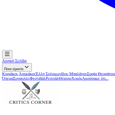
Αρχική Σελίδα
Ποιοι είμαστε
Κυριάκος Λουκάκος
Έλλη Σολομωνίδου Μπαλάνου
Σοφία Θεοφάνου
Όπερα
Συναυλίες
Φεστιβάλ
Ρεσιτάλ
Θέατρο
Χορός
Ακούσαμε ότι...