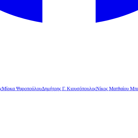
ς
Μίρκα Ψαροπούλου
Δημήτρης Γ. Κιουσόπουλος
Νίκος Ματθαίου Μπα