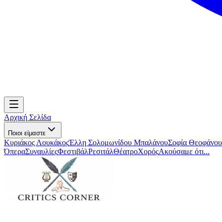
Αρχική Σελίδα
Ποιοι είμαστε
Κυριάκος Λουκάκος
Έλλη Σολομωνίδου Μπαλάνου
Σοφία Θεοφάνου
Όπερα
Συναυλίες
Φεστιβάλ
Ρεσιτάλ
Θέατρο
Χορός
Ακούσαμε ότι...