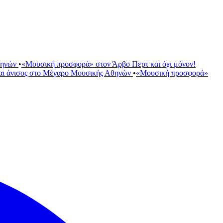
θηνών
•
«Μουσική προσφορά» στον Άρβο Περτ και όχι μόνον!
αι άνισος στο Μέγαρο Μουσικής Αθηνών
•
«Μουσική προσφορά»