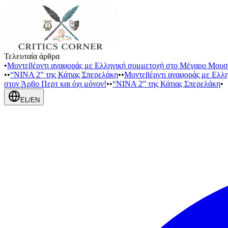
Τελευταία άρθρα
•
Μοντεβέρντι αναφοράς με Ελληνική συμμετοχή στο Μέγαρο Μουσ
•
•
“NINA 2” της Κάτιας Σπερελάκη
•
•
Μοντεβέρντι αναφοράς με Ελλ
στον Άρβο Περτ και όχι μόνον!
•
•
“NINA 2” της Κάτιας Σπερελάκη
•
EL
/
EN