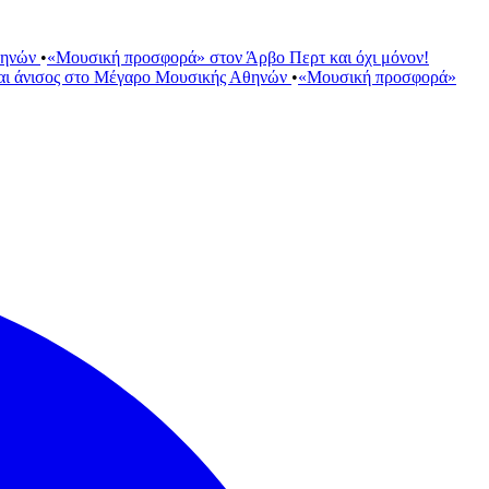
θηνών
•
«Μουσική προσφορά» στον Άρβο Περτ και όχι μόνον!
αι άνισος στο Μέγαρο Μουσικής Αθηνών
•
«Μουσική προσφορά»