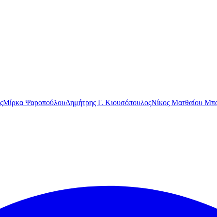
ς
Μίρκα Ψαροπούλου
Δημήτρης Γ. Κιουσόπουλος
Νίκος Ματθαίου Μπα