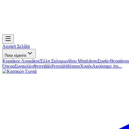
Αρχική Σελίδα
Ποιοι είμαστε
Κυριάκος Λουκάκος
Έλλη Σολομωνίδου Μπαλάνου
Σοφία Θεοφάνου
Όπερα
Συναυλίες
Φεστιβάλ
Ρεσιτάλ
Θέατρο
Χορός
Ακούσαμε ότι...