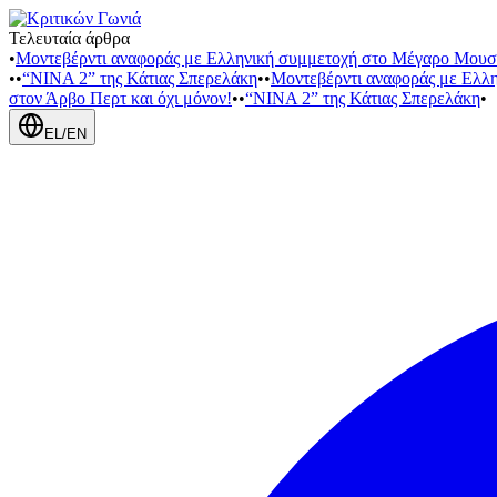
Τελευταία άρθρα
•
Μοντεβέρντι αναφοράς με Ελληνική συμμετοχή στο Μέγαρο Μουσ
•
•
“NINA 2” της Κάτιας Σπερελάκη
•
•
Μοντεβέρντι αναφοράς με Ελλ
στον Άρβο Περτ και όχι μόνον!
•
•
“NINA 2” της Κάτιας Σπερελάκη
•
EL
/
EN