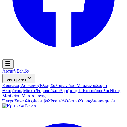
Αρχική Σελίδα
Ποιοι είμαστε
Κυριάκος Λουκάκος
Έλλη Σολομωνίδου Μπαλάνου
Σοφία
Θεοφάνους
Μίρκα Ψαροπούλου
Δημήτρης Γ. Κιουσόπουλος
Νίκος
Ματθαίου Μπατσικανής
Όπερα
Συναυλίες
Φεστιβάλ
Ρεσιτάλ
Θέατρο
Χορός
Ακούσαμε ότι...