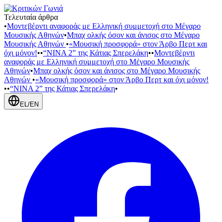
Τελευταία άρθρα
•
Μοντεβέρντι αναφοράς με Ελληνική συμμετοχή στο Μέγαρο
Μουσικής Αθηνών
•
Μπαχ ολκής όσον και άνισος στο Μέγαρο
Μουσικής Αθηνών
•
«Μουσική προσφορά» στον Άρβο Περτ και
όχι μόνον!
•
•
“NINA 2” της Κάτιας Σπερελάκη
•
•
Μοντεβέρντι
αναφοράς με Ελληνική συμμετοχή στο Μέγαρο Μουσικής
Αθηνών
•
Μπαχ ολκής όσον και άνισος στο Μέγαρο Μουσικής
Αθηνών
•
«Μουσική προσφορά» στον Άρβο Περτ και όχι μόνον!
•
•
“NINA 2” της Κάτιας Σπερελάκη
•
EL
/
EN