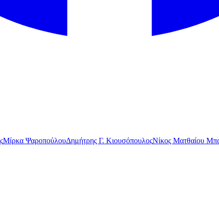
ς
Μίρκα Ψαροπούλου
Δημήτρης Γ. Κιουσόπουλος
Νίκος Ματθαίου Μπα