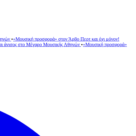
θηνών
•
«Μουσική προσφορά» στον Άρβο Περτ και όχι μόνον!
αι άνισος στο Μέγαρο Μουσικής Αθηνών
•
«Μουσική προσφορά»