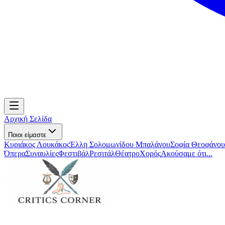
Αρχική Σελίδα
Ποιοι είμαστε
Κυριάκος Λουκάκος
Έλλη Σολομωνίδου Μπαλάνου
Σοφία Θεοφάνου
Όπερα
Συναυλίες
Φεστιβάλ
Ρεσιτάλ
Θέατρο
Χορός
Ακούσαμε ότι...