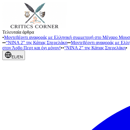
Τελευταία άρθρα
•
Μοντεβέρντι αναφοράς με Ελληνική συμμετοχή στο Μέγαρο Μουσ
•
•
“NINA 2” της Κάτιας Σπερελάκη
•
•
Μοντεβέρντι αναφοράς με Ελλ
στον Άρβο Περτ και όχι μόνον!
•
•
“NINA 2” της Κάτιας Σπερελάκη
•
EL
/
EN