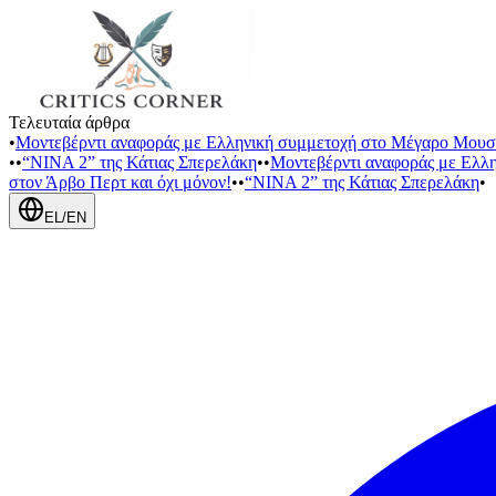
Τελευταία άρθρα
•
Μοντεβέρντι αναφοράς με Ελληνική συμμετοχή στο Μέγαρο Μουσ
•
•
“NINA 2” της Κάτιας Σπερελάκη
•
•
Μοντεβέρντι αναφοράς με Ελλ
στον Άρβο Περτ και όχι μόνον!
•
•
“NINA 2” της Κάτιας Σπερελάκη
•
EL
/
EN