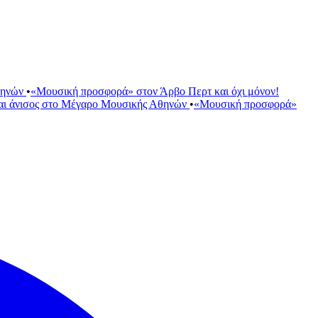
θηνών
•
«Μουσική προσφορά» στον Άρβο Περτ και όχι μόνον!
αι άνισος στο Μέγαρο Μουσικής Αθηνών
•
«Μουσική προσφορά»