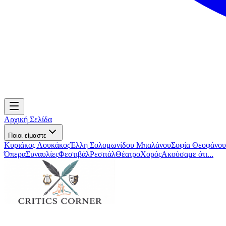
Αρχική Σελίδα
Ποιοι είμαστε
Κυριάκος Λουκάκος
Έλλη Σολομωνίδου Μπαλάνου
Σοφία Θεοφάνου
Όπερα
Συναυλίες
Φεστιβάλ
Ρεσιτάλ
Θέατρο
Χορός
Ακούσαμε ότι...