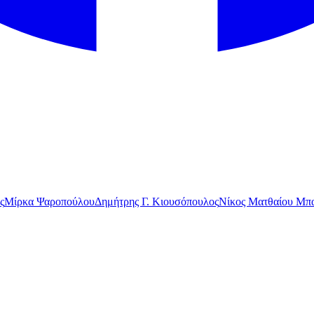
ς
Μίρκα Ψαροπούλου
Δημήτρης Γ. Κιουσόπουλος
Νίκος Ματθαίου Μπα