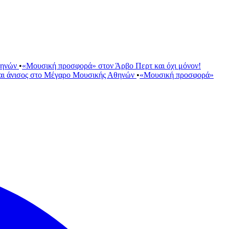
θηνών
•
«Μουσική προσφορά» στον Άρβο Περτ και όχι μόνον!
αι άνισος στο Μέγαρο Μουσικής Αθηνών
•
«Μουσική προσφορά»