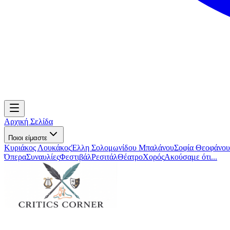
Αρχική Σελίδα
Ποιοι είμαστε
Κυριάκος Λουκάκος
Έλλη Σολομωνίδου Μπαλάνου
Σοφία Θεοφάνου
Όπερα
Συναυλίες
Φεστιβάλ
Ρεσιτάλ
Θέατρο
Χορός
Ακούσαμε ότι...