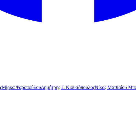
ς
Μίρκα Ψαροπούλου
Δημήτρης Γ. Κιουσόπουλος
Νίκος Ματθαίου Μπα