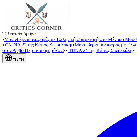
Τελευταία άρθρα
•
Μοντεβέρντι αναφοράς με Ελληνική συμμετοχή στο Μέγαρο Μουσ
•
•
“NINA 2” της Κάτιας Σπερελάκη
•
•
Μοντεβέρντι αναφοράς με Ελλ
στον Άρβο Περτ και όχι μόνον!
•
•
“NINA 2” της Κάτιας Σπερελάκη
•
EL
/
EN