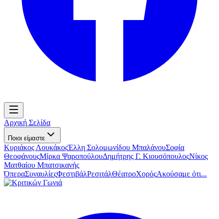
Αρχική Σελίδα
Ποιοι είμαστε
Κυριάκος Λουκάκος
Έλλη Σολομωνίδου Μπαλάνου
Σοφία
Θεοφάνους
Μίρκα Ψαροπούλου
Δημήτρης Γ. Κιουσόπουλος
Νίκος
Ματθαίου Μπατσικανής
Όπερα
Συναυλίες
Φεστιβάλ
Ρεσιτάλ
Θέατρο
Χορός
Ακούσαμε ότι...