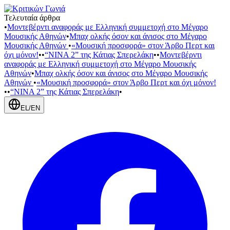
Τελευταία άρθρα
•
Μοντεβέρντι αναφοράς με Ελληνική συμμετοχή στο Μέγαρο
Μουσικής Αθηνών
•
Μπαχ ολκής όσον και άνισος στο Μέγαρο
Μουσικής Αθηνών
•
«Μουσική προσφορά» στον Άρβο Περτ και
όχι μόνον!
•
•
“NINA 2” της Κάτιας Σπερελάκη
•
•
Μοντεβέρντι
αναφοράς με Ελληνική συμμετοχή στο Μέγαρο Μουσικής
Αθηνών
•
Μπαχ ολκής όσον και άνισος στο Μέγαρο Μουσικής
Αθηνών
•
«Μουσική προσφορά» στον Άρβο Περτ και όχι μόνον!
•
•
“NINA 2” της Κάτιας Σπερελάκη
•
EL
/
EN