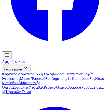
Αρχική Σελίδα
Ποιοι είμαστε
Κυριάκος Λουκάκος
Έλλη Σολομωνίδου Μπαλάνου
Σοφία
Θεοφάνους
Μίρκα Ψαροπούλου
Δημήτρης Γ. Κιουσόπουλος
Νίκος
Ματθαίου Μπατσικανής
Όπερα
Συναυλίες
Φεστιβάλ
Ρεσιτάλ
Θέατρο
Χορός
Ακούσαμε ότι...