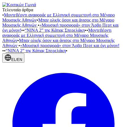
Τελευταία άρθρα
•
Μοντεβέρντι αναφοράς με Ελληνική συμμετοχή στο Μέγαρο
Μουσικής Αθηνών
•
Μπαχ ολκής όσον και άνισος στο Μέγαρο
Μουσικής Αθηνών
•
«Μουσική προσφορά» στον Άρβο Περτ και
όχι μόνον!
•
•
“NINA 2” της Κάτιας Σπερελάκη
•
•
Μοντεβέρντι
αναφοράς με Ελληνική συμμετοχή στο Μέγαρο Μουσικής
Αθηνών
•
Μπαχ ολκής όσον και άνισος στο Μέγαρο Μουσικής
Αθηνών
•
«Μουσική προσφορά» στον Άρβο Περτ και όχι μόνον!
•
•
“NINA 2” της Κάτιας Σπερελάκη
•
EL
/
EN