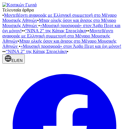
Τελευταία άρθρα
•
Μοντεβέρντι αναφοράς με Ελληνική συμμετοχή στο Μέγαρο
Μουσικής Αθηνών
•
Μπαχ ολκής όσον και άνισος στο Μέγαρο
Μουσικής Αθηνών
•
«Μουσική προσφορά» στον Άρβο Περτ και
όχι μόνον!
•
•
“NINA 2” της Κάτιας Σπερελάκη
•
•
Μοντεβέρντι
αναφοράς με Ελληνική συμμετοχή στο Μέγαρο Μουσικής
Αθηνών
•
Μπαχ ολκής όσον και άνισος στο Μέγαρο Μουσικής
Αθηνών
•
«Μουσική προσφορά» στον Άρβο Περτ και όχι μόνον!
•
•
“NINA 2” της Κάτιας Σπερελάκη
•
EL
/
EN