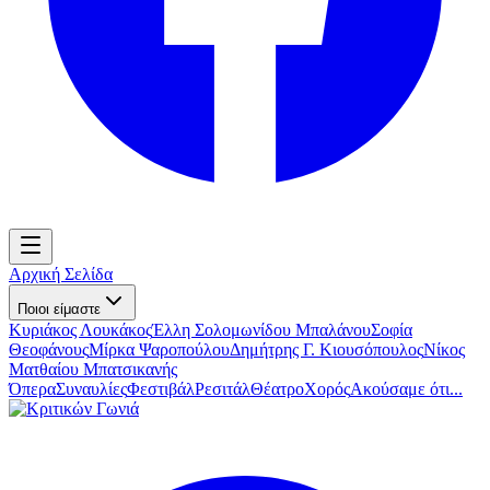
Αρχική Σελίδα
Ποιοι είμαστε
Κυριάκος Λουκάκος
Έλλη Σολομωνίδου Μπαλάνου
Σοφία
Θεοφάνους
Μίρκα Ψαροπούλου
Δημήτρης Γ. Κιουσόπουλος
Νίκος
Ματθαίου Μπατσικανής
Όπερα
Συναυλίες
Φεστιβάλ
Ρεσιτάλ
Θέατρο
Χορός
Ακούσαμε ότι...